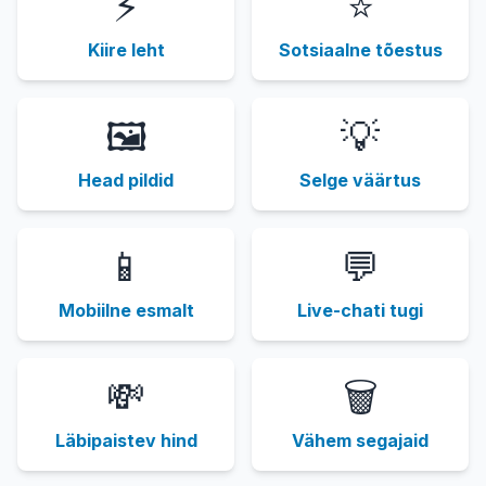
⚡️
⭐
Kiire leht
Sotsiaalne tõestus
🖼️
💡
Head pildid
Selge väärtus
📱
💬
Mobiilne esmalt
Live-chati tugi
💸
🗑️
Läbipaistev hind
Vähem segajaid