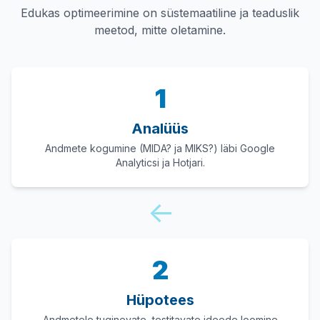
Edukas optimeerimine on süstemaatiline ja teaduslik
meetod, mitte oletamine.
1
Analüüs
Andmete kogumine (MIDA? ja MIKS?) läbi Google
Analyticsi ja Hotjari.
↓
2
Hüpotees
Andmetele tuginevate, testitavate ideede loomine