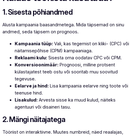
1. Sisesta põhiandmed
Alusta kampaania baasandmetega. Mida täpsemad on sinu
andmed, seda täpsem on prognoos.
Kampaania tüüp:
Vali, kas tegemist on kliki- (CPC) või
näitamisepõhise (CPM) kampaaniaga.
Reklaami kulu:
Sisesta oma oodatav CPC või CPM.
Konversioonimäär:
Prognoosi, milline protsent
külastajatest teeb ostu või sooritab muu soovitud
tegevuse.
Eelarve ja hind:
Lisa kampaania eelarve ning toote või
teenuse hind.
Lisakulud:
Arvesta sisse ka muud kulud, näiteks
agentuuri või disaineri tasu.
2. Mängi näitajatega
Tööriist on interaktiivne. Muutes numbreid, näed reaalajas,