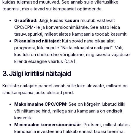
kuidas tulemused muutuvad. See annab sulle väärtuslikke
teadmisi, mis aitavad sul kampaaniat optimeerida.
Graafikud:
Jälgi, kuidas
kasum
muutub vastavalt
CPC/CPM-ile ja konversioonimäärale. See aitab leida
tasuvuspunkti, millest alates kampaania toodab kasumit.
Pikaajalised näitajad:
Kui soovid näha pikaajalist
prognoosi, kliki nupule “Näita pikaajalisi näitajaid”. Vali,
kas tulu on ühekordne või igakuine, ning sisesta vajadusel
kliendi eluaegne väärtus (CLV).
3. Jälgi kriitilisi näitajaid
Kriitiliste näitajate paneel annab sulle kiire ülevaate, millised on
sinu kampaania jaoks olulised piirid.
Maksimaalne CPC/CPM:
See on kõrgeim lubatud kliki
või näitamise hind, millega sinu kampaania on endiselt
kasumlik.
Minimaalne konversioonimäär:
Protsent, millest alates
kampaania investeering hakkab ennast tagasi teenima.