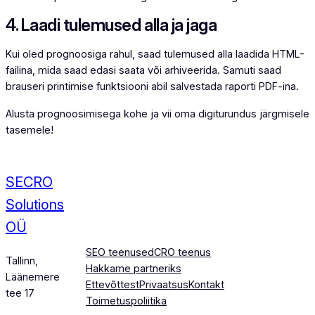
4. Laadi tulemused alla ja jaga
Kui oled prognoosiga rahul, saad tulemused alla laadida HTML-
failina, mida saad edasi saata või arhiveerida. Samuti saad
brauseri printimise funktsiooni abil salvestada raporti PDF-ina.
Alusta prognoosimisega kohe ja vii oma digiturundus järgmisele
tasemele!
SECRO
Solutions
OÜ
SEO teenused
CRO teenus
Tallinn,
Hakkame partneriks
Läänemere
Ettevõttest
Privaatsus
Kontakt
tee 17
Toimetuspoliitika