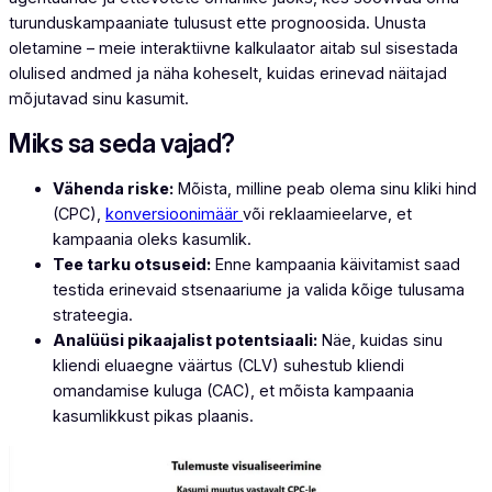
turunduskampaaniate tulusust ette prognoosida. Unusta
oletamine – meie interaktiivne kalkulaator aitab sul sisestada
olulised andmed ja näha koheselt, kuidas erinevad näitajad
mõjutavad sinu kasumit.
Miks sa seda vajad?
Vähenda riske:
Mõista, milline peab olema sinu kliki hind
(CPC),
konversioonimäär
või reklaamieelarve, et
kampaania oleks kasumlik.
Tee tarku otsuseid:
Enne kampaania käivitamist saad
testida erinevaid stsenaariume ja valida kõige tulusama
strateegia.
Analüüsi pikaajalist potentsiaali:
Näe, kuidas sinu
kliendi eluaegne väärtus (CLV) suhestub kliendi
omandamise kuluga (CAC), et mõista kampaania
kasumlikkust pikas plaanis.