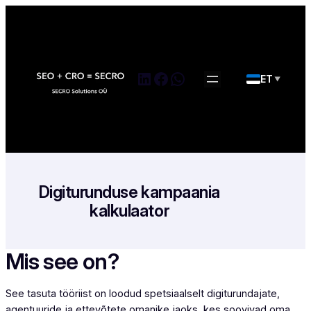
Skip
to
content
LinkedIn
Facebook
WhatsApp
ET
▼
Digiturunduse kampaania
kalkulaator
Mis see on?
See tasuta tööriist on loodud spetsiaalselt digiturundajate,
agentuuride ja ettevõtete omanike jaoks, kes soovivad oma