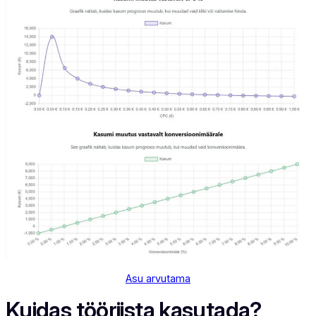
Asu arvutama
Kuidas tööriista kasutada?