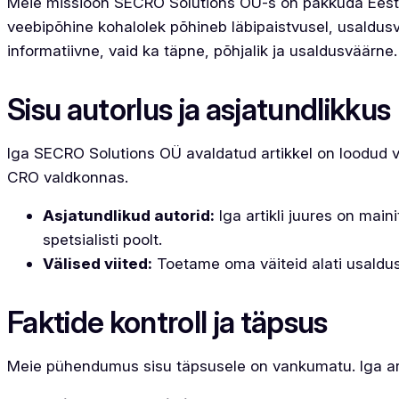
Meie missioon SECRO Solutions OÜ-s on pakkuda Eesti 
veebipõhine kohalolek põhineb läbipaistvusel, usaldusv
informatiivne, vaid ka täpne, põhjalik ja usaldusväärne.
Sisu autorlus ja asjatundlikkus
Iga SECRO Solutions OÜ avaldatud artikkel on loodud võ
CRO valdkonnas.
Asjatundlikud autorid:
Iga artikli juures on mai
spetsialisti poolt.
Välised viited:
Toetame oma väiteid alati usaldusv
Faktide kontroll ja täpsus
Meie pühendumus sisu täpsusele on vankumatu. Iga artik