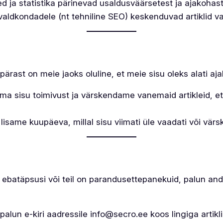
ja statistika pärinevad usaldusväärsetest ja ajakohaste
e valdkondadele (nt tehniline SEO) keskenduvad artiklid v
rast on meie jaoks oluline, et meie sisu oleks alati aj
a sisu toimivust ja värskendame vanemaid artikleid, et
e lisame kuupäeva, millal sisu viimati üle vaadati või värs
st ebatäpsusi või teil on parandusettepanekuid, palun an
alun e-kiri aadressile info@secro.ee koos lingiga artikl