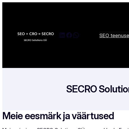
Skip
to
content
LinkedIn
Facebook
WhatsApp
SEO teenus
SECRO Solution
Meie eesmärk ja väärtused