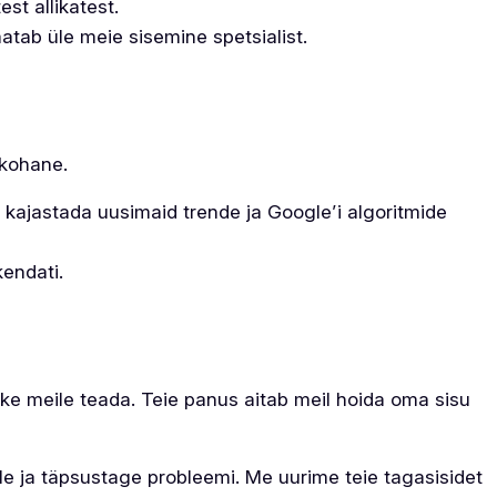
st allikatest.
aatab üle meie sisemine spetsialist.
akohane.
 kajastada uusimaid trende ja Google’i algoritmide
kendati.
dke meile teada. Teie panus aitab meil hoida oma sisu
ile ja täpsustage probleemi. Me uurime teie tagasisidet