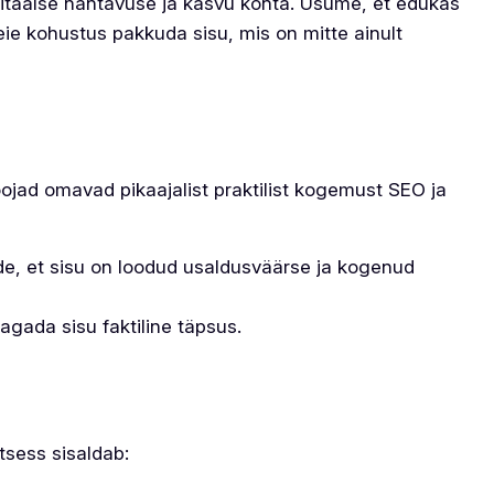
gitaalse nähtavuse ja kasvu kohta. Usume, et edukas
eie kohustus pakkuda sisu, mis on mitte ainult
ojad omavad pikaajalist praktilist kogemust SEO ja
nde, et sisu on loodud usaldusväärse ja kogenud
agada sisu faktiline täpsus.
tsess sisaldab: