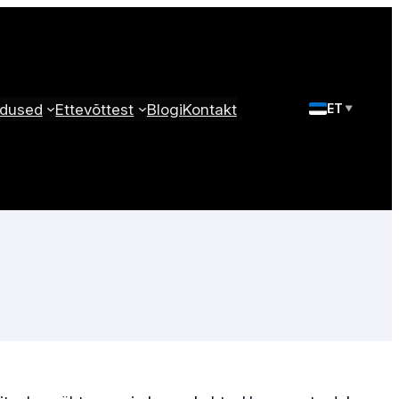
dused
Ettevõttest
Blogi
Kontakt
ET
▼