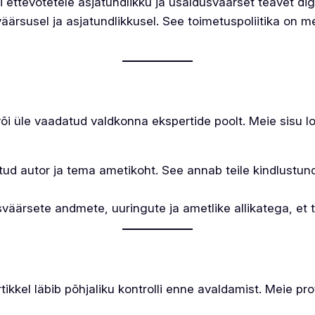
ettevõtetele asjatundlikku ja usaldusväärset teavet di
äärsusel ja asjatundlikkusel. See toimetuspoliitika on m
i üle vaadatud valdkonna ekspertide poolt. Meie sisu lo
nitud autor ja tema ametikoht. See annab teile kindlustu
äärsete andmete, uuringute ja ametlike allikatega, et t
kel läbib põhjaliku kontrolli enne avaldamist. Meie pro