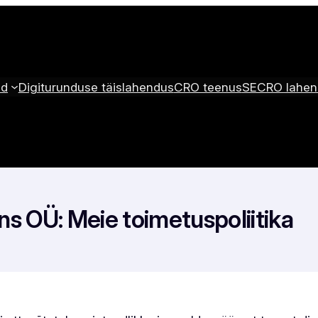
ed
Digiturunduse täislahendus
CRO teenus
SECRO lahen
s OÜ: Meie toimetuspoliitika