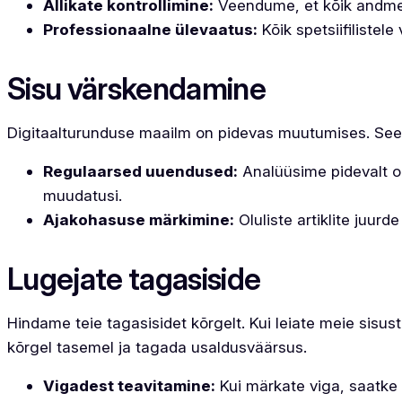
Allikate kontrollimine:
Veendume, et kõik andmed 
Professionaalne ülevaatus:
Kõik spetsiifilistel
Sisu värskendamine
Digitaalturunduse maailm on pidevas muutumises. Seepä
Regulaarsed uuendused:
Analüüsime pidevalt om
muudatusi.
Ajakohasuse märkimine:
Oluliste artiklite juurd
Lugejate tagasiside
Hindame teie tagasisidet kõrgelt. Kui leiate meie sisu
kõrgel tasemel ja tagada usaldusväärsus.
Vigadest teavitamine:
Kui märkate viga, saatke p