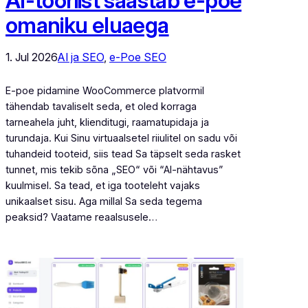
AI-tööriist säästab e-poe
omaniku eluaega
1. Jul 2026
AI ja SEO
, 
e-Poe SEO
E-poe pidamine WooCommerce platvormil
tähendab tavaliselt seda, et oled korraga
tarneahela juht, klienditugi, raamatupidaja ja
turundaja. Kui Sinu virtuaalsetel riiulitel on sadu või
tuhandeid tooteid, siis tead Sa täpselt seda rasket
tunnet, mis tekib sõna „SEO“ või “AI-nähtavus”
kuulmisel. Sa tead, et iga tooteleht vajaks
unikaalset sisu. Aga millal Sa seda tegema
peaksid? Vaatame reaalsusele…