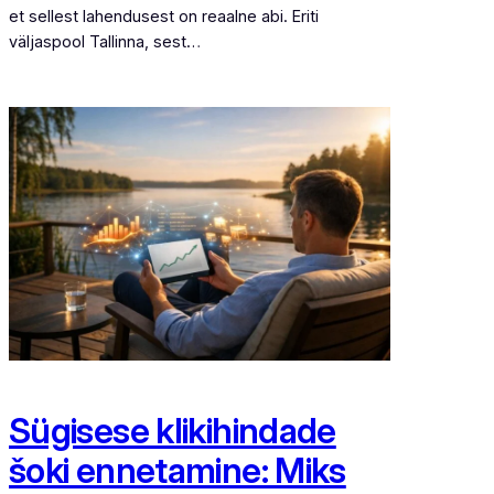
et sellest lahendusest on reaalne abi. Eriti
väljaspool Tallinna, sest…
Sügisese klikihindade
šoki ennetamine: Miks