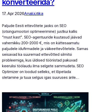
konverteerida?
17. Apr 2026
Analüütika
Paljude Eesti ettevõtete jaoks on SEO
(otsingumootori optimeerimine) justkui kallis
“must kast”. SEO-agentuuride kuutasud jäävad
vahemikku 200–2000 €, mis on kättesaamatu
paljudele idufirmadele ja väikeettevõtetele. Samas
seisavad ka suuremad ettevõtted silmitsi
probleemiga, kus üldised tööriistad pakuvad
keerulisi töölaudu ilma selgete sammudeta. SEO
Optimizer on loodud selleks, et lõpetada
oletamine ja tuua selgus igas suuruses ärile…