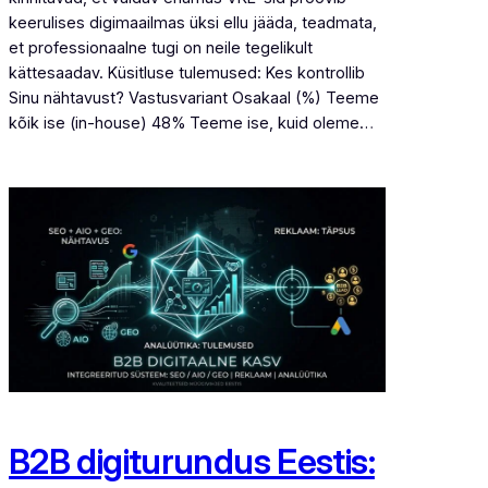
keerulises digimaailmas üksi ellu jääda, teadmata,
et professionaalne tugi on neile tegelikult
kättesaadav. Küsitluse tulemused: Kes kontrollib
Sinu nähtavust? Vastusvariant Osakaal (%) Teeme
kõik ise (in-house) 48% Teeme ise, kuid oleme…
B2B digiturundus Eestis: