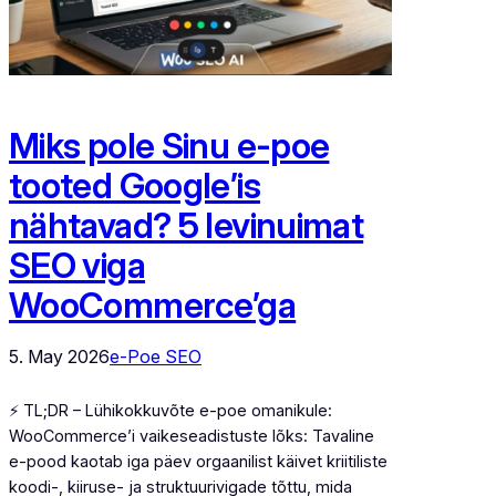
Miks pole Sinu e-poe
tooted Google’is
nähtavad? 5 levinuimat
SEO viga
WooCommerce’ga
5. May 2026
e-Poe SEO
⚡ TL;DR – Lühikokkuvõte e-poe omanikule:
WooCommerce’i vaikeseadistuste lõks: Tavaline
e-pood kaotab iga päev orgaanilist käivet kriitiliste
koodi-, kiiruse- ja struktuurivigade tõttu, mida