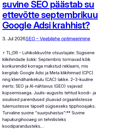
suvine SEO päästab su
ettevõtte septembrikuu
Google Adsi krahhist?
3. Jul 2026
SEO – Veebilehe optimeerimine
⚡ TL;DR – Lühikokkuvõte otsustajale: Sügisene
klikihindade šokk: Septembris tormavad kõik
konkurendid korraga makstud reklaami, mis
kergitab Google Adsi ja Meta klikihinnad (CPC)
ning kliendihankekulu (CAC) lakke. 2–3-kuuline
inerts: SEO ja AI-nähtavus (GEO) vajavad
küpsemisaega. Juulis-augustis tehtud koodi- ja
sisulised parendused jõuavad orgaanilistesse
tulemustesse täpselt sügiseseks tipphooajaks.
Turvaline suvine “suurpuhastus”:** Suvine
hapukurgihooaeg on tehnilisteks
koodiparandusteks…