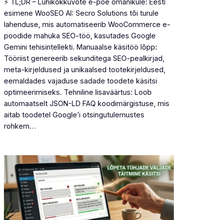
⚡ TL;DR – Lühikokkuvõte e-poe omanikule: Eesti
esimene WooSEO AI: Secro Solutions tõi turule
lahenduse, mis automatiseerib WooCommerce e-
poodide mahuka SEO-töö, kasutades Google
Gemini tehisintellekti. Manuaalse käsitöö lõpp:
Tööriist genereerib sekunditega SEO-pealkirjad,
meta-kirjeldused ja unikaalsed tootekirjeldused,
eemaldades vajaduse sadade toodete käsitsi
optimeerimiseks. Tehniline lisaväärtus: Loob
automaatselt JSON-LD FAQ koodimärgistuse, mis
aitab toodetel Google’i otsingutulemustes
rohkem…