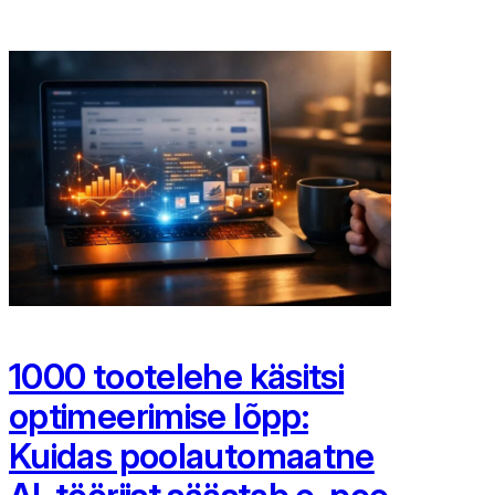
1000 tootelehe käsitsi
optimeerimise lõpp:
Kuidas poolautomaatne