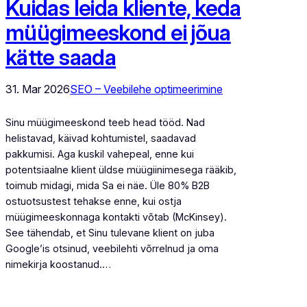
Kuidas leida kliente, keda
müügimeeskond ei jõua
kätte saada
31. Mar 2026
SEO – Veebilehe optimeerimine
Sinu müügimeeskond teeb head tööd. Nad
helistavad, käivad kohtumistel, saadavad
pakkumisi. Aga kuskil vahepeal, enne kui
potentsiaalne klient üldse müügiinimesega rääkib,
toimub midagi, mida Sa ei näe. Üle 80% B2B
ostuotsustest tehakse enne, kui ostja
müügimeeskonnaga kontakti võtab (McKinsey).
See tähendab, et Sinu tulevane klient on juba
Google’is otsinud, veebilehti võrrelnud ja oma
nimekirja koostanud.…