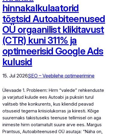
hinnakalkulaatorid
tõstsid Autoabiteenused
OÜ orgaanilist klikitavust
(CTR) kuni 311% ja
optimeerisid Google Ads
kulusid
15. Jul 2026
SEO – Veebilehe optimeerimine
Ülevaade 1. Probleem: Hirm “valede” rehkenduste
ja varjatud kulude ees Autoabi ja puksiiri turul
valitseb tihe konkurents, kus kliendid peavad
otsuseid tegema kriisiolukorras ja kiiresti. Kõige
suuremaks takistuseks teenuse tellimisel on aga
inimeste hirm ootamatult suure arve ees. Margus
Prantsus, Autoabiteenused OÜ asutaja: “Näha on,