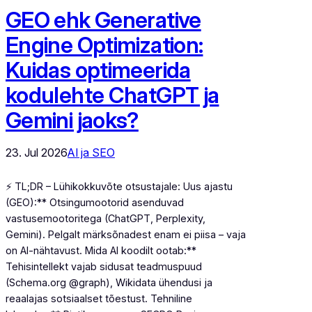
GEO ehk Generative
Engine Optimization:
Kuidas optimeerida
kodulehte ChatGPT ja
Gemini jaoks?
23. Jul 2026
AI ja SEO
⚡ TL;DR – Lühikokkuvõte otsustajale: Uus ajastu
(GEO):** Otsingumootorid asenduvad
vastusemootoritega (ChatGPT, Perplexity,
Gemini). Pelgalt märksõnadest enam ei piisa – vaja
on AI-nähtavust. Mida AI koodilt ootab:**
Tehisintellekt vajab sidusat teadmuspuud
(Schema.org @graph), Wikidata ühendusi ja
reaalajas sotsiaalset tõestust. Tehniline