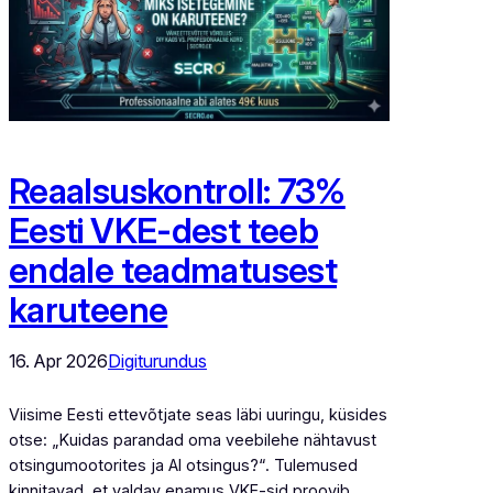
Reaalsuskontroll: 73%
Eesti VKE-dest teeb
endale teadmatusest
karuteene
16. Apr 2026
Digiturundus
Viisime Eesti ettevõtjate seas läbi uuringu, küsides
otse: „Kuidas parandad oma veebilehe nähtavust
otsingumootorites ja AI otsingus?“. Tulemused
kinnitavad, et valdav enamus VKE-sid proovib