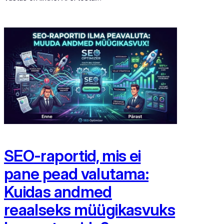
SEO-raportid, mis ei
pane pead valutama:
Kuidas andmed
reaalseks müügikasvuks