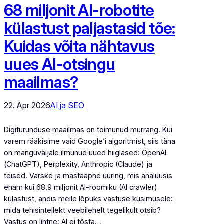
68 miljonit AI-robotite
külastust paljastasid tõe:
Kuidas võita nähtavus
uues AI-otsingu
maailmas?
22. Apr 2026
AI ja SEO
Digiturunduse maailmas on toimunud murrang. Kui
varem rääkisime vaid Google’i algoritmist, siis täna
on mänguväljale ilmunud uued hiiglased: OpenAI
(ChatGPT), Perplexity, Anthropic (Claude) ja
teised. Värske ja mastaapne uuring, mis analüüsis
enam kui 68,9 miljonit AI-roomiku (AI crawler)
külastust, andis meile lõpuks vastuse küsimusele:
mida tehisintellekt veebilehelt tegelikult otsib?
Vastus on lihtne: AI ei tõsta…