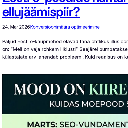
ellujäämispiir?
24. Mar 2026
Konversioonimäära optimeerimine
Paljud Eesti e-kaupmehed elavad täna ohtlikus illusioon
on: “Meil on vaja rohkem liiklust!” Seejärel pumbataks
külastajate arv lahendab probleemi. Kuid reaalsus on k