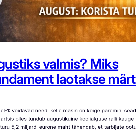
gustiks valmis? Miks
undament laotakse märt
l-1: võidavad need, kelle masin on kõige paremini sead
märtsis olles tundub augustikuine koolialguse ralli kauge
ru 5,2 miljardi eurone maht tähendab, et tarbijate ootu