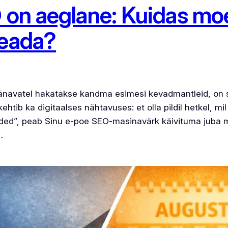
O on aeglane: Kuidas m
seada?
änavatel hakatakse kandma esimesi kevadmantleid, on s
tib ka digitaalses nähtavuses: et olla pildil hetkel, mil
ided”, peab Sinu e-poe SEO-masinavärk käivituma juba mär
…