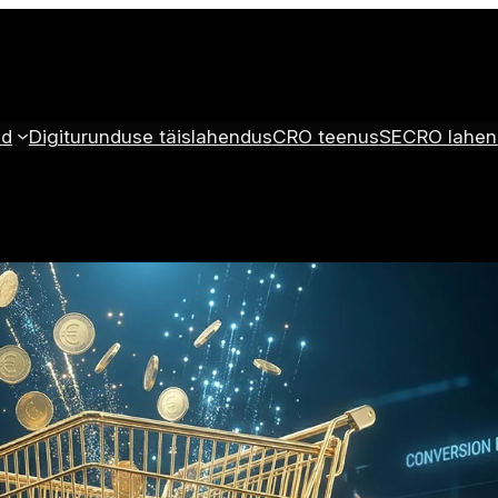
ed
Digiturunduse täislahendus
CRO teenus
SECRO lahen