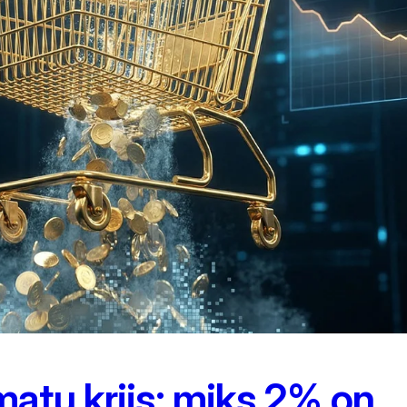
atu kriis: miks 2% on