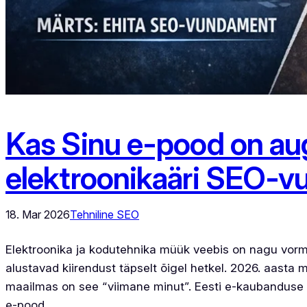
Kas Sinu e-pood on au
elektroonikaäri SEO-v
18. Mar 2026
Tehniline SEO
Elektroonika ja kodutehnika müük veebis on nagu vorme
alustavad kiirendust täpselt õigel hetkel. 2026. aasta 
maailmas on see “viimane minut”. Eesti e-kaubanduse tu
e-pood…