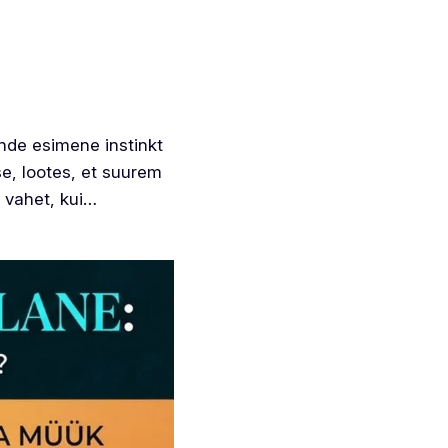
ende esimene instinkt
se, lootes, et suurem
e vahet, kui…