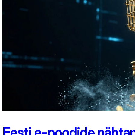
Eesti e-poodide nähtam