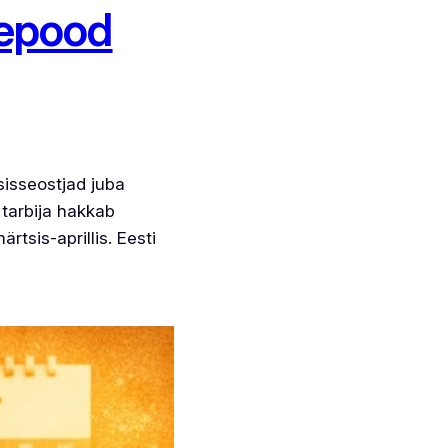
oepood
isseostjad juba
 tarbija hakkab
tsis-aprillis. Eesti