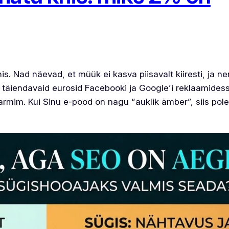
is. Nad näevad, et müük ei kasva piisavalt kiiresti, ja n
e täiendavaid eurosid Facebooki ja Google’i reklaamides
armim. Kui Sinu e-pood on nagu “auklik ämber”, siis pol