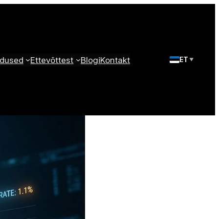
dused
Ettevõttest
Blogi
Kontakt
ET
▼