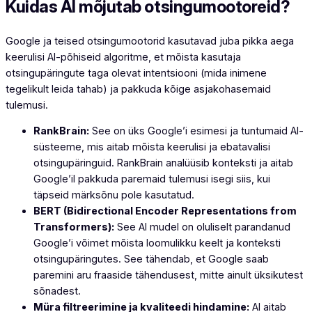
Kuidas AI mõjutab otsingumootoreid?
Google ja teised otsingumootorid kasutavad juba pikka aega
keerulisi AI-põhiseid algoritme, et mõista kasutaja
otsingupäringute taga olevat intentsiooni (mida inimene
tegelikult leida tahab) ja pakkuda kõige asjakohasemaid
tulemusi.
RankBrain:
See on üks Google’i esimesi ja tuntumaid AI-
süsteeme, mis aitab mõista keerulisi ja ebatavalisi
otsingupäringuid. RankBrain analüüsib konteksti ja aitab
Google’il pakkuda paremaid tulemusi isegi siis, kui
täpseid märksõnu pole kasutatud.
BERT (Bidirectional Encoder Representations from
Transformers):
See AI mudel on oluliselt parandanud
Google’i võimet mõista loomulikku keelt ja konteksti
otsingupäringutes. See tähendab, et Google saab
paremini aru fraaside tähendusest, mitte ainult üksikutest
sõnadest.
Müra filtreerimine ja kvaliteedi hindamine:
AI aitab