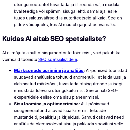
otsingumootoritel tuvastada ja filtreerida välja madala
kvaliteediga või spämmi sisuga lehti, samal ajal esile
tuues usaldusväärseid ja autoriteetseid allikaid. See on
pidev võidujooks, kus AI muutub järjest osavamaks.
Kuidas AI aitab SEO spetsialiste?
AI ei mõjuta ainult otsingumootorite toimimist, vaid pakub ka
võimsaid tööriistu
SEO spetsialistidele
.
Märksõnade uurimine ja analüüs
:
AI-põhised tööriistad
suudavad analüüsida tohutuid andmehulki, et leida uusi ja
alahinnatud märksõnu, tuvastada otsingutrende ja isegi
ennustada tulevasi otsingukäitumisi. See annab SEO-
ekspertidele eelise oma sisu planeerimisel.
Sisu loomine ja optimeerimine:
AI-l põhinevad
sisugeneraatorid aitavad luua kiiremini tekstide
mustandeid, pealkirju ja kirjeldusi. Samuti oskavad need
analüüsida olemasolevat sisu ja pakkuda soovitusi selle