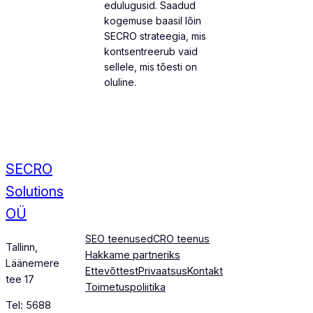
edulugusid. Saadud
kogemuse baasil lõin
SECRO strateegia, mis
kontsentreerub vaid
sellele, mis tõesti on
oluline.
SECRO
Solutions
OÜ
SEO teenused
CRO teenus
Tallinn,
Hakkame partneriks
Läänemere
Ettevõttest
Privaatsus
Kontakt
tee 17
Toimetuspoliitika
Tel: 5688