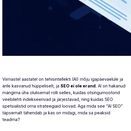
Viimastel aastatel on tehisintellekti (AI) mõju igapäevaelule ja
ärile kasvanud hüppeliselt, ja
SEO ei ole erand
. AI on hakanud
mängima üha olulisemat rolli selles, kuidas otsingumootorid
veebilehti indekseerivad ja järjestavad, ning kuidas SEO
spetsialistid oma strateegiaid loovad. Aga mida see “AI SEO”
täpsemalt tähendab ja kas on midagi, mida sa peaksid
teadma?