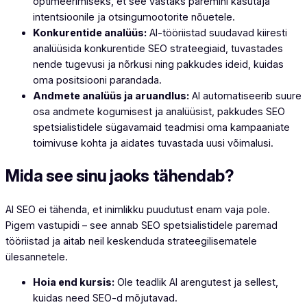
optimeerimiseks, et see vastaks paremini kasutaja
intentsioonile ja otsingumootorite nõuetele.
Konkurentide analüüs:
AI-tööriistad suudavad kiiresti
analüüsida konkurentide SEO strateegiaid, tuvastades
nende tugevusi ja nõrkusi ning pakkudes ideid, kuidas
oma positsiooni parandada.
Andmete analüüs ja aruandlus:
AI automatiseerib suure
osa andmete kogumisest ja analüüsist, pakkudes SEO
spetsialistidele sügavamaid teadmisi oma kampaaniate
toimivuse kohta ja aidates tuvastada uusi võimalusi.
Mida see sinu jaoks tähendab?
AI SEO ei tähenda, et inimlikku puudutust enam vaja pole.
Pigem vastupidi – see annab SEO spetsialistidele paremad
tööriistad ja aitab neil keskenduda strateegilisematele
ülesannetele.
Hoia end kursis:
Ole teadlik AI arengutest ja sellest,
kuidas need SEO-d mõjutavad.