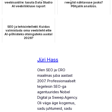
veebisaidile: tasuta Data Studio
reeglid nähtavuse jaoks?
AI veebiliikluse raport
Põhjalik analüüs.
SEO ja tehisintellekt: Kuidas
valmistada oma veebileht ette
AI-põhisteks otsinguteks aastal
2026?
Jüri Hass
Olen SEO ja CRO
maailmas juba aastast
2007. Professionaalselt
tegelesin SEO-ga
agentuurides Nobel
Digital ja Sweep.Agency.
Oli väga äge kogemus,
sadu juhtumeid, sadu