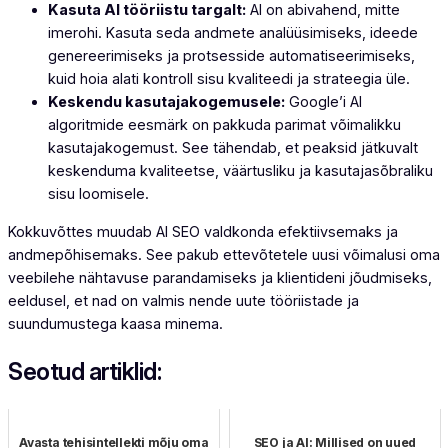
Kasuta AI tööriistu targalt:
AI on abivahend, mitte
imerohi. Kasuta seda andmete analüüsimiseks, ideede
genereerimiseks ja protsesside automatiseerimiseks,
kuid hoia alati kontroll sisu kvaliteedi ja strateegia üle.
Keskendu kasutajakogemusele:
Google’i AI
algoritmide eesmärk on pakkuda parimat võimalikku
kasutajakogemust. See tähendab, et peaksid jätkuvalt
keskenduma kvaliteetse, väärtusliku ja kasutajasõbraliku
sisu loomisele.
Kokkuvõttes muudab AI SEO valdkonda efektiivsemaks ja
andmepõhisemaks. See pakub ettevõtetele uusi võimalusi oma
veebilehe nähtavuse parandamiseks ja klientideni jõudmiseks,
eeldusel, et nad on valmis nende uute tööriistade ja
suundumustega kaasa minema.
Seotud artiklid:
Avasta tehisintellekti mõju oma
SEO ja AI: Millised on uued