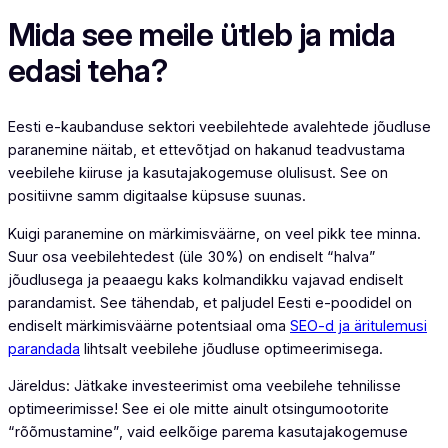
Mida see meile ütleb ja mida
edasi teha?
Eesti e-kaubanduse sektori veebilehtede avalehtede jõudluse
paranemine näitab, et ettevõtjad on hakanud teadvustama
veebilehe kiiruse ja kasutajakogemuse olulisust. See on
positiivne samm digitaalse küpsuse suunas.
Kuigi paranemine on märkimisväärne, on veel pikk tee minna.
Suur osa veebilehtedest (üle 30%) on endiselt “halva”
jõudlusega ja peaaegu kaks kolmandikku vajavad endiselt
parandamist. See tähendab, et paljudel Eesti e-poodidel on
endiselt märkimisväärne potentsiaal oma
SEO-d ja äritulemusi
parandada
lihtsalt veebilehe jõudluse optimeerimisega.
Järeldus: Jätkake investeerimist oma veebilehe tehnilisse
optimeerimisse! See ei ole mitte ainult otsingumootorite
“rõõmustamine”, vaid eelkõige parema kasutajakogemuse