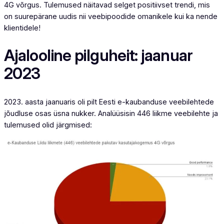
4G võrgus. Tulemused näitavad selget positiivset trendi, mis
on suurepärane uudis nii veebipoodide omanikele kui ka nende
klientidele!
Ajalooline pilguheit: jaanuar
2023
2023. aasta jaanuaris oli pilt Eesti e-kaubanduse veebilehtede
jõudluse osas üsna nukker. Analüüsisin 446 liikme veebilehte ja
tulemused olid järgmised: