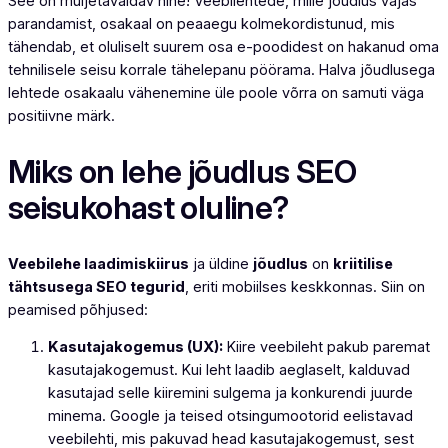
See on muljetavaldav nihe! Veebilehtede, mille jõudlus vajas
parandamist, osakaal on peaaegu kolmekordistunud, mis
tähendab, et oluliselt suurem osa e-poodidest on hakanud oma
tehnilisele seisu korrale tähelepanu pöörama. Halva jõudlusega
lehtede osakaalu vähenemine üle poole võrra on samuti väga
positiivne märk.
Miks on lehe jõudlus SEO
seisukohast oluline?
Veebilehe laadimiskiirus
ja üldine
jõudlus
on
kriitilise
tähtsusega SEO tegurid
, eriti mobiilses keskkonnas. Siin on
peamised põhjused:
Kasutajakogemus (UX):
Kiire veebileht pakub paremat
kasutajakogemust. Kui leht laadib aeglaselt, kalduvad
kasutajad selle kiiremini sulgema ja konkurendi juurde
minema. Google ja teised otsingumootorid eelistavad
veebilehti, mis pakuvad head kasutajakogemust, sest