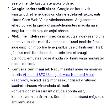
see on nende kasutajate jaoks oluline.
Google’i edetabelifaktor:
Google on korduvalt
kinnitanud, et lehe kiirus on oluline edetabelifaktor, eriti
alates Core Web Vitals värskendusest. Aeglasemad
lehed võivad langeda otsingutulemustes madalamale,
isegi kui nende sisu on asjakohane.
Mobiilne indekseerimine:
Kuna Google indekseerib üha
enam veebilehti mobiiliversioonide alusel (mobile-first
indexing), on mobiilse lehe jõudlus veelgi kriitilisem. Halb
jõudlus mobiilis tähendab, et teie leht ei pruugi
otsingutulemustes üldse ilmuda või ilmub väga madalatel
positsioonidel.
Konversioonimäärad:
Nagu mainitud meie varasemas
artiklis
Viimased SEO Uuringud: Mida Numbrid Meile
Räägivad?
, võivad isegi mõnesekundilised viivitused
laadimiskiiruses vähendada oluliselt
konversioonimäärasid (nt ostude sooritamist,
kontaktivormide täitmist). See tähendab otsest mõju teie
äritulemustele.