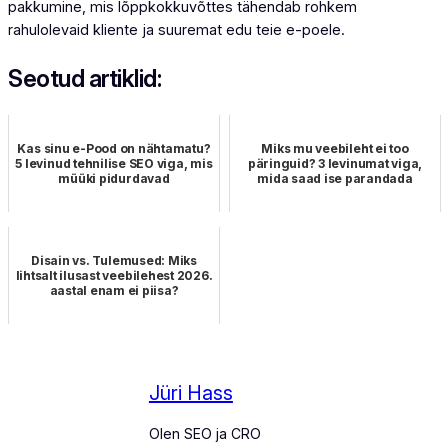
pakkumine, mis lõppkokkuvõttes tähendab rohkem
rahulolevaid kliente ja suuremat edu teie e-poele.
Seotud artiklid:
Kas sinu e-Pood on nähtamatu?
Miks mu veebileht ei too
5 levinud tehnilise SEO viga, mis
päringuid? 3 levinumat viga,
müüki pidurdavad
mida saad ise parandada
Disain vs. Tulemused: Miks
lihtsalt ilusast veebilehest 2026.
aastal enam ei piisa?
Jüri Hass
Olen SEO ja CRO