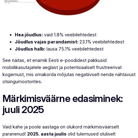
Hea jõudlus:
vaid 1.8% veebilehtedest
Jõudlus vajas parandamist:
23.1% veebilehtedest
Jõudlus halb:
lausa 75.1% veebilehtedest
See näitas, et enamik Eesti e-poodidest pakkusid
mobiilikasutajatele aeglast ja potentsiaalselt frustreerivat
kogemust, mis omakorda mõjutas negatiivselt nende nähtavust
otsingumootorites.
Märkimisväärne edasiminek:
juuli 2025
Vaid kahe ja poole aastaga on olukord märkimisväärselt
paranenud!
2025. aasta juulis
olid tulemused oluliselt