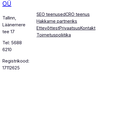
OÜ
SEO teenused
CRO teenus
Tallinn,
Hakkame partneriks
Läänemere
Ettevõttest
Privaatsus
Kontakt
tee 17
Toimetuspoliitika
Tel: 5688
6210
Registrikood:
17112625