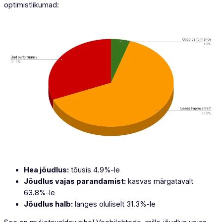
optimistlikumad:
Hea jõudlus:
tõusis 4.9%-le
Jõudlus vajas parandamist:
kasvas märgatavalt
63.8%-le
Jõudlus halb:
langes oluliselt 31.3%-le