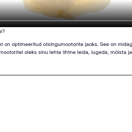
le?
ht on optimeeritud otsingumootorite jaoks. See on mida
ootoritel oleks sinu lehte lihtne leida, lugeda, mõista ja