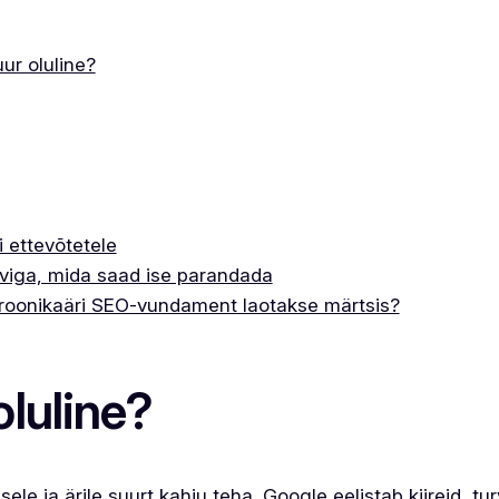
ur oluline?
 ettevõtetele
 viga, mida saad ise parandada
troonikaäri SEO-vundament laotakse märtsis?
oluline?
 ja ärile suurt kahju teha. Google eelistab kiireid, turv