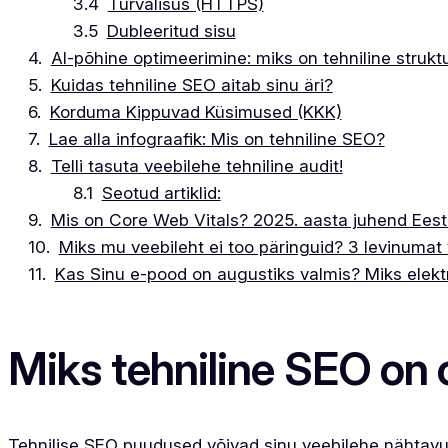
Turvalisus (HTTPS)
Dubleeritud sisu
AI-põhine optimeerimine: miks on tehniline struktu
Kuidas tehniline SEO aitab sinu äri?
Korduma Kippuvad Küsimused (KKK)
Lae alla infograafik: Mis on tehniline SEO?
Telli tasuta veebilehe tehniline audit!
Seotud artiklid:
Mis on Core Web Vitals? 2025. aasta juhend Eesti
Miks mu veebileht ei too päringuid? 3 levinumat
Kas Sinu e-pood on augustiks valmis? Miks elek
Miks tehniline SEO on 
Tehnilise SEO puudused võivad sinu veebilehe nähtavusele