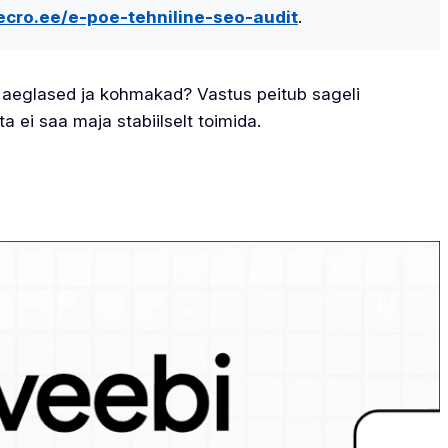
ecro.ee/e-poe-tehniline-seo-audit
.
n aeglased ja kohmakad? Vastus peitub sageli
a ei saa maja stabiilselt toimida.