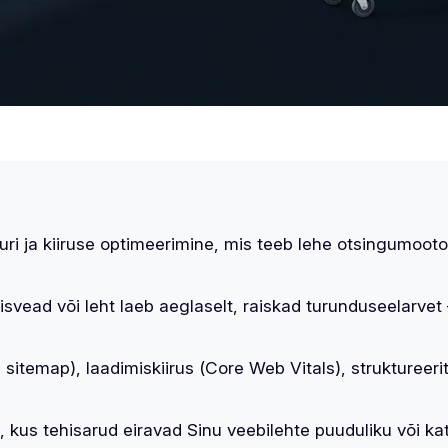
ri ja kiiruse optimeerimine, mis teeb lehe otsingumootor
svead või leht laeb aeglaselt, raiskad turunduseelarvet 
, sitemap
), laadimiskiirus (
Core Web Vitals
), struktureer
 kus tehisarud eiravad Sinu veebilehte puuduliku või kat