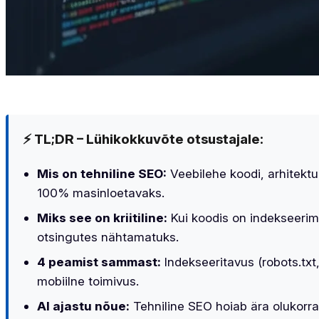
⚡ TL;DR – Lühikokkuvõte otsustajale:
Mis on tehniline SEO:
Veebilehe koodi, arhitektuu
100% masinloetavaks.
Miks see on kriitiline:
Kui koodis on indekseerimi
otsingutes nähtamatuks.
4 peamist sammast:
Indekseeritavus (
robots.txt
mobiilne toimivus.
AI ajastu nõue:
Tehniline SEO hoiab ära olukorra,