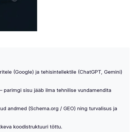
itele (Google) ja tehisintellektile (ChatGPT, Gemini)
– parimgi sisu jääb ilma tehnilise vundamendita
itud andmed (
Schema.org / GEO
) ning turvalisus ja
keva koodistruktuuri tõttu.