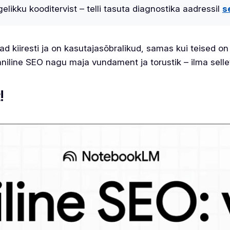
elikku kooditervist – telli tasuta diagnostika aadressil
s
 kiiresti ja on kasutajasõbralikud, samas kui teised o
hniline SEO nagu maja vundament ja torustik – ilma sellet
!