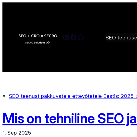
Skip
to
content
LinkedIn
Facebook
WhatsApp
SEO teenus
«
SEO teenust pakkuvatele ettevõtetele Eestis: 2025.
Mis on tehniline SEO j
1. Sep 2025