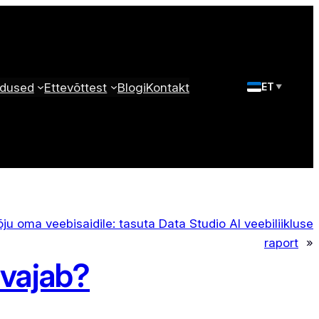
dused
Ettevõttest
Blogi
Kontakt
ET
▼
õju oma veebisaidile: tasuta Data Studio AI veebiliikluse
raport
»
 vajab?