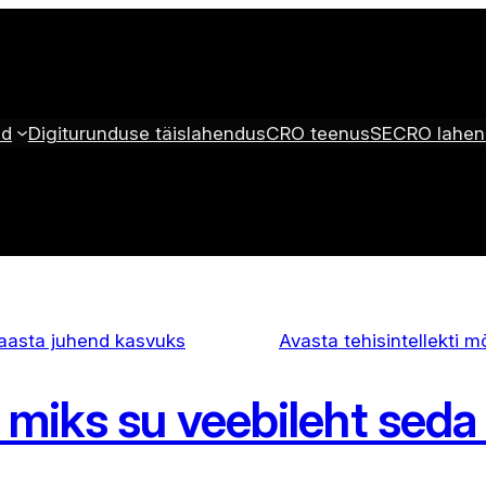
ed
Digiturunduse täislahendus
CRO teenus
SECRO lahen
 aasta juhend kasvuks
Avasta tehisintellekti m
a miks su veebileht seda