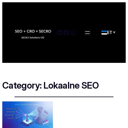
LinkedIn
Facebook
WhatsApp
ET
▼
Category:
Lokaalne SEO