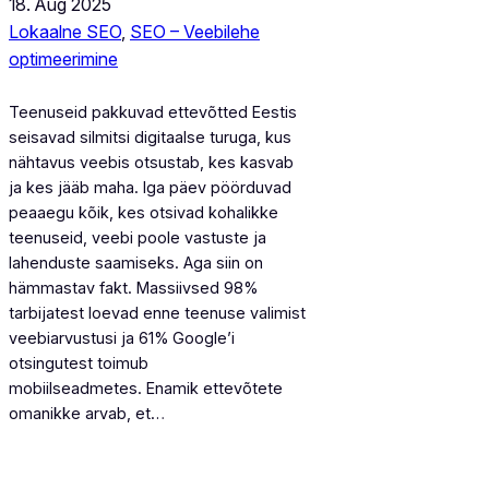
18. Aug 2025
Lokaalne SEO
, 
SEO – Veebilehe
optimeerimine
Teenuseid pakkuvad ettevõtted Eestis
seisavad silmitsi digitaalse turuga, kus
nähtavus veebis otsustab, kes kasvab
ja kes jääb maha. Iga päev pöörduvad
peaaegu kõik, kes otsivad kohalikke
teenuseid, veebi poole vastuste ja
lahenduste saamiseks. Aga siin on
hämmastav fakt. Massiivsed 98%
tarbijatest loevad enne teenuse valimist
veebiarvustusi ja 61% Google’i
otsingutest toimub
mobiilseadmetes. Enamik ettevõtete
omanikke arvab, et…