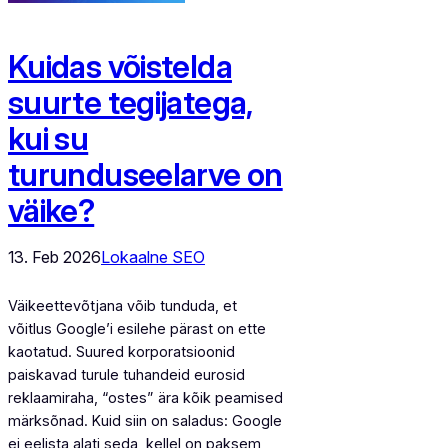
Kuidas võistelda
suurte tegijatega,
kui su
turunduseelarve on
väike?
13. Feb 2026
Lokaalne SEO
Väikeettevõtjana võib tunduda, et
võitlus Google’i esilehe pärast on ette
kaotatud. Suured korporatsioonid
paiskavad turule tuhandeid eurosid
reklaamiraha, “ostes” ära kõik peamised
märksõnad. Kuid siin on saladus: Google
ei eelista alati seda, kellel on paksem