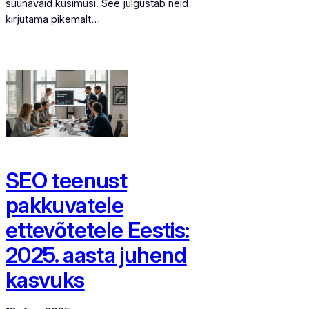
suunavaid küsimusi. See julgustab neid
kirjutama pikemalt…
SEO teenust
pakkuvatele
ettevõtetele Eestis:
2025. aasta juhend
kasvuks