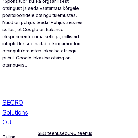
“Sponsitud” kui ka orgaanilisest
otsingust ja seda vaatamata kõrgele
positsioonidele otsingu tulemustes.
Nüüd on põhjus teada! Põhjus seisnes
selles, et Google on hakanud
eksperimenteerima sellega, milliseid
infoplokke see näitab otsingumootori
otsingutulemustes lokaalse otsingu
puhul. Google lokaalne otsing on
otsinguviis…
SECRO
Solutions
OÜ
SEO teenused
CRO teenus
Tallinn,