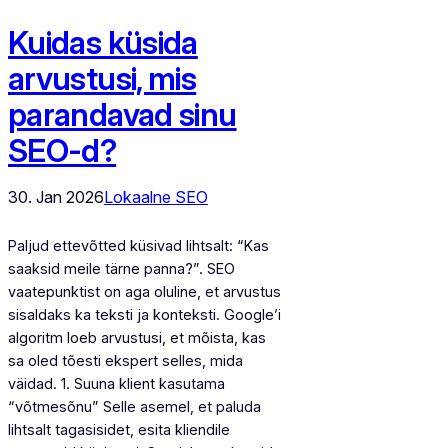
Kuidas küsida
arvustusi, mis
parandavad sinu
SEO-d?
30. Jan 2026
Lokaalne SEO
Paljud ettevõtted küsivad lihtsalt: “Kas
saaksid meile tärne panna?”. SEO
vaatepunktist on aga oluline, et arvustus
sisaldaks ka teksti ja konteksti. Google’i
algoritm loeb arvustusi, et mõista, kas
sa oled tõesti ekspert selles, mida
väidad. 1. Suuna klient kasutama
“võtmesõnu” Selle asemel, et paluda
lihtsalt tagasisidet, esita kliendile