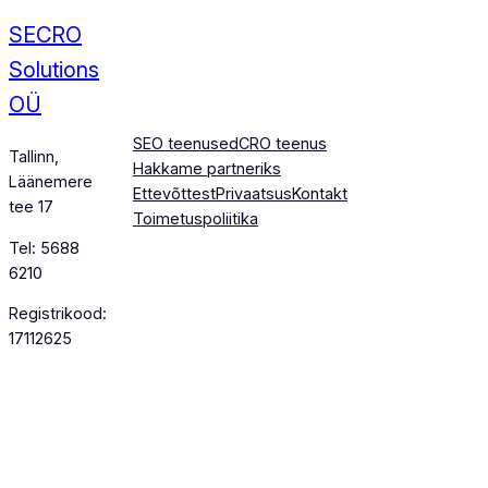
SECRO
Solutions
OÜ
SEO teenused
CRO teenus
Tallinn,
Hakkame partneriks
Läänemere
Ettevõttest
Privaatsus
Kontakt
tee 17
Toimetuspoliitika
Tel: 5688
6210
Registrikood:
17112625