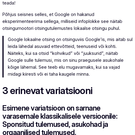
teada!
Põhjus seisnes selles, et Google on hakanud
eksperimenteerima sellega, milliseid infoplokke see näitab
otsingumootori otsingutulemustes lokaalse otsingu puhul.
Google lokaalne otsing on otsinguviis Google’is, mis aitab sul
leida lähedal asuvaid ettevõtteid, teenuseid või kohti.
Näiteks, kui sa otsid “kohvikud” või “juuksurid”, näitab
Google sulle tulemusi, mis on sinu praegusele asukohale
kõige lähemal. See teeb elu mugavamaks, kui sa vajad
midagi kiiresti või ei taha kaugele minna.
3 erinevat variatsiooni
Esimene variatsioon on sarnane
varasemale klassikalisele versioonile:
Sponsitud tulemused, asukohad ja
orgaanilised tulemused.