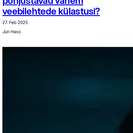
põhjustavad vähem
veebilehtede külastusi?
27. Feb 2025
Jüri Hass