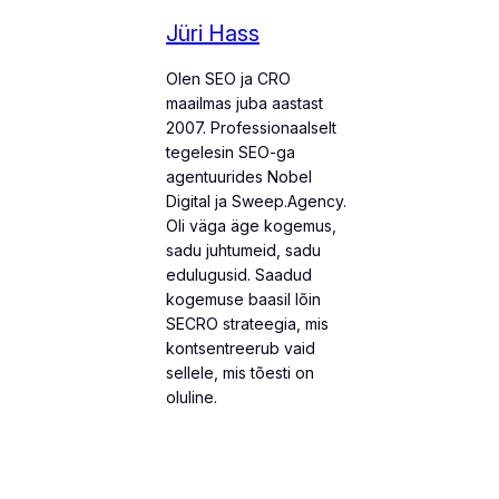
Jüri Hass
Olen SEO ja CRO
maailmas juba aastast
2007. Professionaalselt
tegelesin SEO-ga
agentuurides Nobel
Digital ja Sweep.Agency.
Oli väga äge kogemus,
sadu juhtumeid, sadu
edulugusid. Saadud
kogemuse baasil lõin
SECRO strateegia, mis
kontsentreerub vaid
sellele, mis tõesti on
oluline.