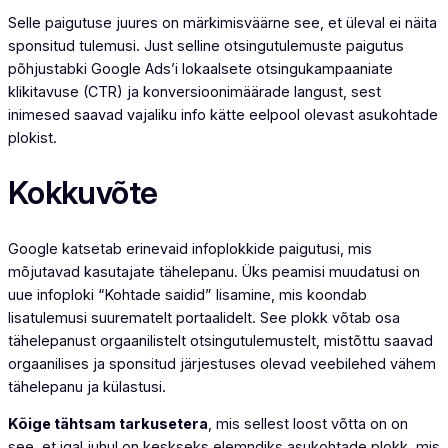
Selle paigutuse juures on märkimisväärne see, et üleval ei näita
sponsitud tulemusi. Just selline otsingutulemuste paigutus
põhjustabki Google Ads’i lokaalsete otsingukampaaniate
klikitavuse (CTR) ja konversioonimäärade langust, sest
inimesed saavad vajaliku info kätte eelpool olevast asukohtade
plokist.
Kokkuvõte
Google katsetab erinevaid infoplokkide paigutusi, mis
mõjutavad kasutajate tähelepanu. Üks peamisi muudatusi on
uue infoploki “Kohtade saidid” lisamine, mis koondab
lisatulemusi suurematelt portaalidelt. See plokk võtab osa
tähelepanust orgaanilistelt otsingutulemustelt, mistõttu saavad
orgaanilises ja sponsitud järjestuses olevad veebilehed vähem
tähelepanu ja külastusi.
Kõige tähtsam tarkusetera
, mis sellest loost võtta on on
see, et igal juhul on keskseks elemndiks asukohtade plokk, mis