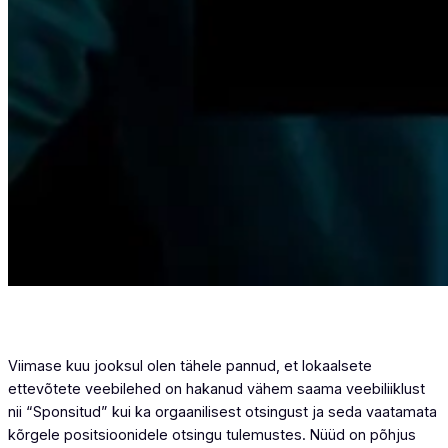
Viimase kuu jooksul olen tähele pannud, et lokaalsete
ettevõtete veebilehed on hakanud vähem saama veebiliiklust
nii “Sponsitud” kui ka orgaanilisest otsingust ja seda vaatamata
kõrgele positsioonidele otsingu tulemustes. Nüüd on põhjus