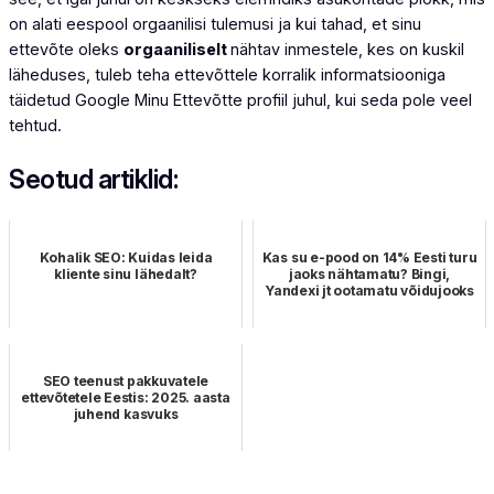
on alati eespool orgaanilisi tulemusi ja kui tahad, et sinu
ettevõte oleks
orgaaniliselt
nähtav inmestele, kes on kuskil
läheduses, tuleb teha ettevõttele korralik informatsiooniga
täidetud Google Minu Ettevõtte profiil juhul, kui seda pole veel
tehtud.
Seotud artiklid:
Kohalik SEO: Kuidas leida
Kas su e-pood on 14% Eesti turu
kliente sinu lähedalt?
jaoks nähtamatu? Bingi,
Yandexi jt ootamatu võidujooks
SEO teenust pakkuvatele
ettevõtetele Eestis: 2025. aasta
juhend kasvuks