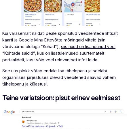
Kui varasemalt näidati peale sponsitud veebilehtede lihtsalt
kaarti ja Google Minu Ettevõtte mõningaid viiteid (siin
võrdväärne blokiga “Kohad”),
siis nüüd on lisandunud veel
“Kohtade saidid”
, kus on lisatulemused suurtematelt
portaalidelt, kust võib veel relevantset infot leida.
See uus plokk võtab endale lisa tähelepanu ja seeläbi
orgaanilises järjestuses olevad veebilehed saavad vähem
tähelepanu ja külastusi.
Teine variatsioon: pisut erinev eelmisest