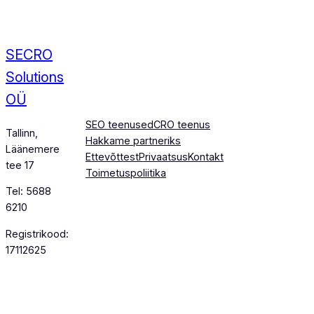
SECRO
Solutions
OÜ
SEO teenused
CRO teenus
Tallinn,
Hakkame partneriks
Läänemere
Ettevõttest
Privaatsus
Kontakt
tee 17
Toimetuspoliitika
Tel: 5688
6210
Registrikood:
17112625