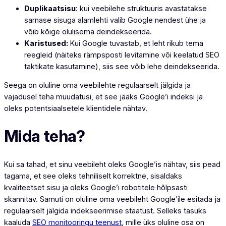
Duplikaatsisu
: kui veebilehe struktuuris avastatakse
sarnase sisuga alamlehti valib Google nendest ühe ja
võib kõige olulisema deindekseerida.
Karistused:
Kui Google tuvastab, et leht rikub tema
reegleid (näiteks rämpsposti levitamine või keelatud SEO
taktikate kasutamine), siis see võib lehe deindekseerida.
Seega on oluline oma veebilehte regulaarselt jälgida ja
vajadusel teha muudatusi, et see jääks Google’i indeksi ja
oleks potentsiaalsetele klientidele nähtav.
Mida teha?
Kui sa tahad, et sinu veebileht oleks Google’is nähtav, siis pead
tagama, et see oleks tehniliselt korrektne, sisaldaks
kvaliteetset sisu ja oleks Google’i robotitele hõlpsasti
skannitav. Samuti on oluline oma veebileht Google’ile esitada ja
regulaarselt jälgida indekseerimise staatust. Selleks tasuks
kaaluda
SEO monitooringu teenust
, mille üks oluline osa on