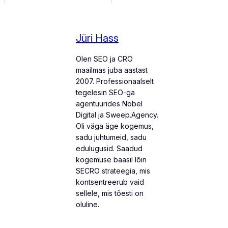
Jüri Hass
Olen SEO ja CRO
maailmas juba aastast
2007. Professionaalselt
tegelesin SEO-ga
agentuurides Nobel
Digital ja Sweep.Agency.
Oli väga äge kogemus,
sadu juhtumeid, sadu
edulugusid. Saadud
kogemuse baasil lõin
SECRO strateegia, mis
kontsentreerub vaid
sellele, mis tõesti on
oluline.