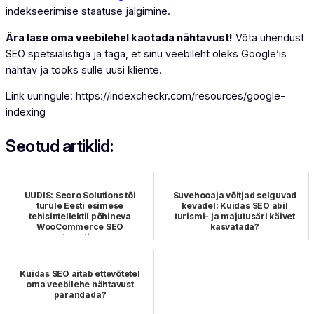
indekseerimise staatuse jälgimine.
Ära lase oma veebilehel kaotada nähtavust!
Võta ühendust
SEO spetsialistiga ja taga, et sinu veebileht oleks Google’is
nähtav ja tooks sulle uusi kliente.
Link uuringule: https://indexcheckr.com/resources/google-
indexing
Seotud artiklid:
UUDIS: Secro Solutions tõi
Suvehooaja võitjad selguvad
turule Eesti esimese
kevadel: Kuidas SEO abil
tehisintellektil põhineva
turismi- ja majutusäri käivet
WooCommerce SEO
kasvatada?
automatise…
Kuidas SEO aitab ettevõtetel
oma veebilehe nähtavust
parandada?