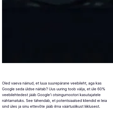
Oled vaeva näinud, et luua suurepärane veebileht, aga kas
Google seda üldse näitab? Uus uuring toob välja, et üle 60%
veebilehtedest jääb Google’i otsingumootori kasutajatele
nähtamatuks. See tähendab, et potentsiaalsed kliendid ei leia
sind üles ja sinu ettevõte jääb ilma väärtuslikust liiklusest.