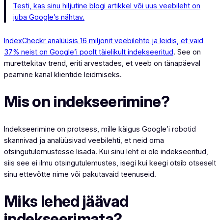
Testi, kas sinu hiljutine blogi artikkel või uus veebileht on
juba Google’s nähtav.
IndexCheckr analüüsis 16 miljonit veebilehte ja leidis, et vaid
37% neist on Google’i poolt täielikult indekseeritud
. See on
murettekitav trend, eriti arvestades, et veeb on tänapäeval
peamine kanal klientide leidmiseks.
Mis on indekseerimine?
Indekseerimine on protsess, mille käigus Google’i robotid
skannivad ja analüüsivad veebilehti, et neid oma
otsingutulemustesse lisada. Kui sinu leht ei ole indekseeritud,
siis see ei ilmu otsingutulemustes, isegi kui keegi otsib otseselt
sinu ettevõtte nime või pakutavaid teenuseid.
Miks lehed jäävad
indekseerimata?