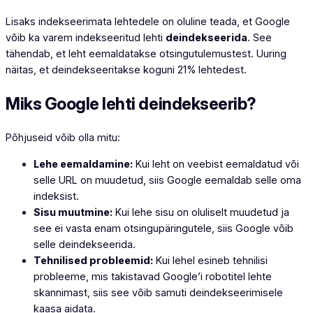
Lisaks indekseerimata lehtedele on oluline teada, et Google
võib ka varem indekseeritud lehti
deindekseerida
. See
tähendab, et leht eemaldatakse otsingutulemustest. Uuring
näitas, et deindekseeritakse koguni 21% lehtedest.
Miks Google lehti deindekseerib?
Põhjuseid võib olla mitu:
Lehe eemaldamine:
Kui leht on veebist eemaldatud või
selle URL on muudetud, siis Google eemaldab selle oma
indeksist.
Sisu muutmine:
Kui lehe sisu on oluliselt muudetud ja
see ei vasta enam otsingupäringutele, siis Google võib
selle deindekseerida.
Tehnilised probleemid:
Kui lehel esineb tehnilisi
probleeme, mis takistavad Google’i robotitel lehte
skannimast, siis see võib samuti deindekseerimisele
kaasa aidata.