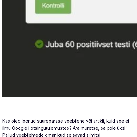
Kas oled loonud suurepärase veebilehe või artikli, kuid see ei
ilmu Google’i otsingutulemustes? Ära muretse, sa pole üksi!
Paljud veebilehtede omanikud seisavad silmitsi