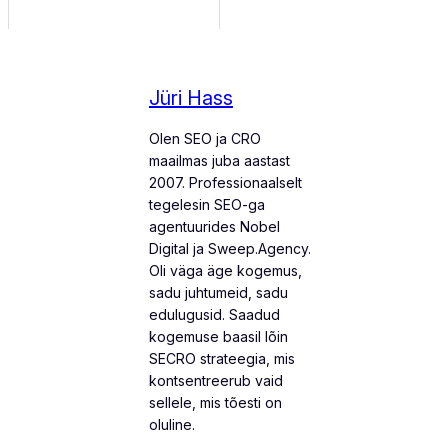
Jüri Hass
Olen SEO ja CRO
maailmas juba aastast
2007. Professionaalselt
tegelesin SEO-ga
agentuurides Nobel
Digital ja Sweep.Agency.
Oli väga äge kogemus,
sadu juhtumeid, sadu
edulugusid. Saadud
kogemuse baasil lõin
SECRO strateegia, mis
kontsentreerub vaid
sellele, mis tõesti on
oluline.