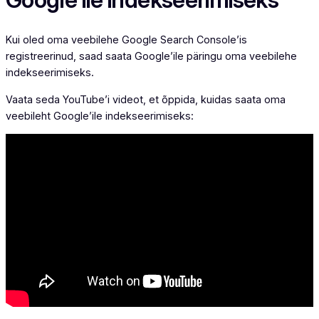
Google’ile indekseerimiseks
Kui oled oma veebilehe Google Search Console’is
registreerinud, saad saata Google’ile päringu oma veebilehe
indekseerimiseks.
Vaata seda YouTube’i videot, et õppida, kuidas saata oma
veebileht Google’ile indekseerimiseks: