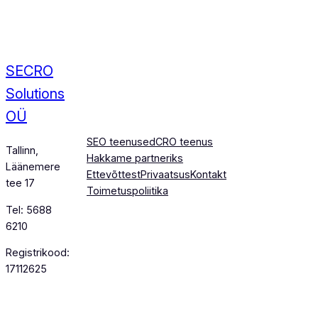
SECRO
Solutions
OÜ
SEO teenused
CRO teenus
Tallinn,
Hakkame partneriks
Läänemere
Ettevõttest
Privaatsus
Kontakt
tee 17
Toimetuspoliitika
Tel: 5688
6210
Registrikood:
17112625