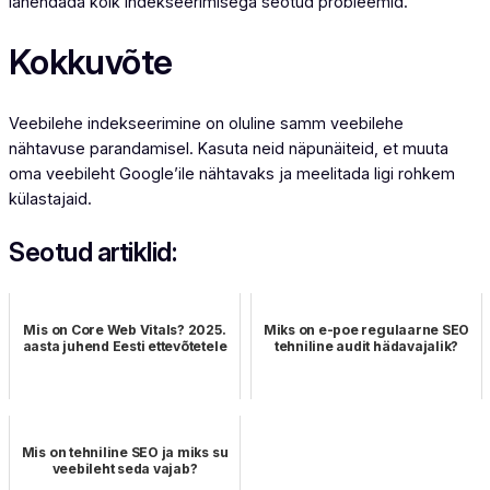
lahendada kõik indekseerimisega seotud probleemid.
Kokkuvõte
Veebilehe indekseerimine on oluline samm veebilehe
nähtavuse parandamisel. Kasuta neid näpunäiteid, et muuta
oma veebileht Google’ile nähtavaks ja meelitada ligi rohkem
külastajaid.
Seotud artiklid:
Mis on Core Web Vitals? 2025.
Miks on e-poe regulaarne SEO
aasta juhend Eesti ettevõtetele
tehniline audit hädavajalik?
Mis on tehniline SEO ja miks su
veebileht seda vajab?