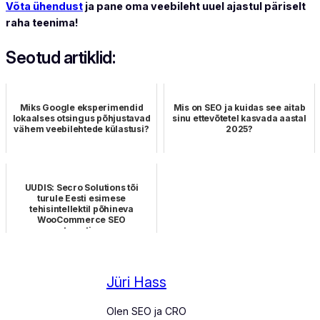
Võta ühendust
ja pane oma veebileht uuel ajastul päriselt
raha teenima!
Seotud artiklid:
Miks Google eksperimendid
Mis on SEO ja kuidas see aitab
lokaalses otsingus põhjustavad
sinu ettevõtetel kasvada aastal
vähem veebilehtede külastusi?
2025?
UUDIS: Secro Solutions tõi
turule Eesti esimese
tehisintellektil põhineva
WooCommerce SEO
automatise…
Jüri Hass
Olen SEO ja CRO