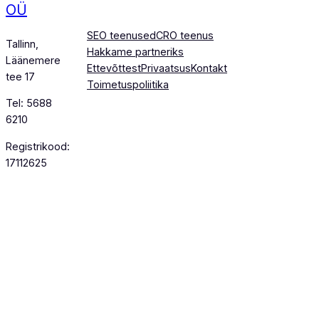
OÜ
SEO teenused
CRO teenus
Tallinn,
Hakkame partneriks
Läänemere
Ettevõttest
Privaatsus
Kontakt
tee 17
Toimetuspoliitika
Tel: 5688
6210
Registrikood:
17112625