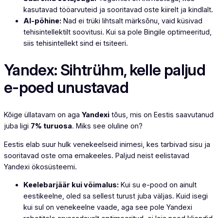
kasutavad tööarvuteid ja sooritavad oste kiirelt ja kindlalt.
AI-põhine:
Nad ei trüki lihtsalt märksõnu, vaid küsivad
tehisintellektilt soovitusi. Kui sa pole Bingile optimeeritud,
siis tehisintellekt sind ei tsiteeri.
Yandex: Sihtrühm, kelle paljud
e-poed unustavad
Kõige üllatavam on aga
Yandexi
tõus, mis on Eestis saavutanud
juba ligi
7% turuosa
. Miks see oluline on?
Eestis elab suur hulk venekeelseid inimesi, kes tarbivad sisu ja
sooritavad oste oma emakeeles. Paljud neist eelistavad
Yandexi ökosüsteemi.
Keelebarjäär kui võimalus:
Kui su e-pood on ainult
eestikeelne, oled sa sellest turust juba väljas. Kuid isegi
kui sul on venekeelne vaade, aga see pole Yandexi