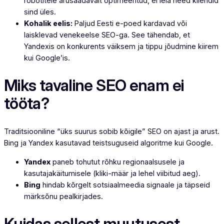
robotitele arusaadavalt optimeeritud, ei leia need kliendid
sind üles.
Kohalik eelis:
Paljud Eesti e-poed kardavad või
laisklevad venekeelse SEO-ga. See tähendab, et
Yandexis on konkurents väiksem ja tippu jõudmine kiirem
kui Google’is.
Miks tavaline SEO enam ei
tööta?
Traditsiooniline “üks suurus sobib kõigile” SEO on ajast ja arust.
Bing ja Yandex kasutavad teistsuguseid algoritme kui Google.
Yandex
paneb tohutut rõhku regionaalsusele ja
kasutajakäitumisele (kliki-määr ja lehel viibitud aeg).
Bing
hindab kõrgelt sotsiaalmeedia signaale ja täpseid
märksõnu pealkirjades.
Kuidas sellest muutusest