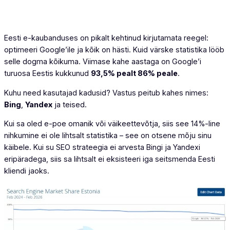
Eesti e-kaubanduses on pikalt kehtinud kirjutamata reegel:
optimeeri Google’ile ja kõik on hästi. Kuid värske statistika lööb
selle dogma kõikuma. Viimase kahe aastaga on Google’i
turuosa Eestis kukkunud
93,5% pealt 86% peale
.
Kuhu need kasutajad kadusid? Vastus peitub kahes nimes:
Bing
,
Yandex
ja teised.
Kui sa oled e-poe omanik või väikeettevõtja, siis see 14%-line
nihkumine ei ole lihtsalt statistika – see on otsene mõju sinu
käibele. Kui su SEO strateegia ei arvesta Bingi ja Yandexi
eripäradega, siis sa lihtsalt ei eksisteeri iga seitsmenda Eesti
kliendi jaoks.