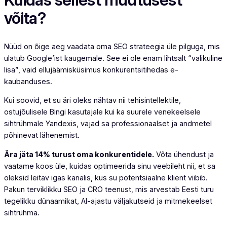
võita?
Nüüd on õige aeg vaadata oma SEO strateegia üle pilguga, mis
ulatub Google’ist kaugemale. See ei ole enam lihtsalt “valikuline
lisa”, vaid ellujäämisküsimus konkurentsitihedas e-
kaubanduses.
Kui soovid, et su äri oleks nähtav nii tehisintellektile,
ostujõulisele Bingi kasutajale kui ka suurele venekeelsele
sihtrühmale Yandexis, vajad sa professionaalset ja andmetel
põhinevat lähenemist.
Ära jäta 14% turust oma konkurentidele.
Võta ühendust ja
vaatame koos üle, kuidas optimeerida sinu veebileht nii, et sa
oleksid leitav igas kanalis, kus su potentsiaalne klient viibib.
Pakun terviklikku SEO ja CRO teenust, mis arvestab Eesti turu
tegelikku dünaamikat, AI-ajastu väljakutseid ja mitmekeelset
sihtrühma.