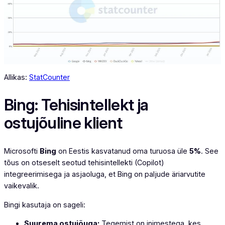
Allikas:
StatCounter
Bing: Tehisintellekt ja
ostujõuline klient
Microsofti
Bing
on Eestis kasvatanud oma turuosa üle
5%
. See
tõus on otseselt seotud tehisintellekti (Copilot)
integreerimisega ja asjaoluga, et Bing on paljude äriarvutite
vaikevalik.
Bingi kasutaja on sageli:
Suurema ostujõuga:
Tegemist on inimestega, kes