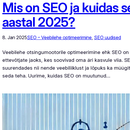
Mis on SEO ja kuidas s
aastal 2025?
8. Jan 2025
SEO – Veebilehe optimeerimine
, 
SEO uudised
Veebilehe otsingumootorile optimeerimine ehk SEO on
ettevõtjate jaoks, kes soovivad oma äri kasvule viia.
suurendades nii nende veebiliiklust ja lõpuks ka müüg
seda teha. Uurime, kuidas SEO on muutunud…