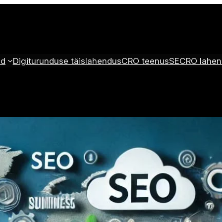
ed
Digiturunduse täislahendus
CRO teenus
SECRO lahen