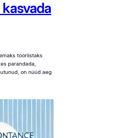
l kasvada
emaks tööriistaks
ites parandada,
puutunud, on nüüd aeg