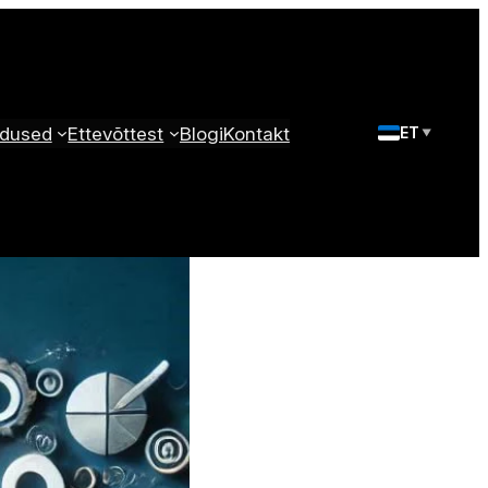
dused
Ettevõttest
Blogi
Kontakt
ET
▼