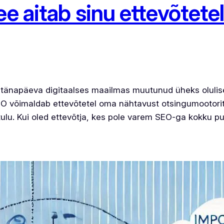
ee aitab sinu ettevõtete
 tänapäeva digitaalses maailmas muutunud üheks olulis
 SEO võimaldab ettevõtetel oma nähtavust otsingumootor
itulu. Kui oled ettevõtja, kes pole varem SEO-ga kokku 