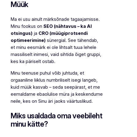
Müük
Ma ei usu ainult märksõnade tagaajamisse.
Minu fookus on
SEO (nähtavus – ka AI
otsingus)
ja
CRO (müügiprotsendi
optimeerimine)
sünergial. See tähendab,
et minu eesmärk ei ole lihtsalt tuua lehele
massiliselt inimesi, vaid sihtida õiget gruppi,
kes ka päriselt ostab.
Minu teenuse puhul võib juhtuda, et
orgaaniline liiklus numbriliselt isegi langeb,
kuid müük kasvab – seda seepärast, et me
eemaldame ebaolulise müra ja keskendume
neile, kes on Sinu äri jaoks väärtuslikud.
Miks usaldada oma veebileht
minu kätte?