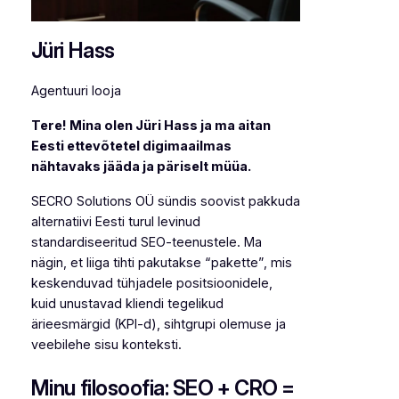
Jüri Hass
Agentuuri looja
Tere! Mina olen Jüri Hass ja ma aitan
Eesti ettevõtetel digimaailmas
nähtavaks jääda ja päriselt müüa.
SECRO Solutions OÜ sündis soovist pakkuda
alternatiivi Eesti turul levinud
standardiseeritud SEO-teenustele. Ma
nägin, et liiga tihti pakutakse “pakette”, mis
keskenduvad tühjadele positsioonidele,
kuid unustavad kliendi tegelikud
ärieesmärgid (KPI-d), sihtgrupi olemuse ja
veebilehe sisu konteksti.
Minu filosoofia: SEO + CRO =