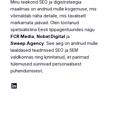
Minu teekond SEO ja digistrateegia
maailmas on andnud mulle kogemuse, mis
võimaldab näha detaile, mis tavaliselt
märkamata jäävad. Olen töötanud
spetsialistina Eesti tippagentuurides nagu
FCR Media
,
Nobel Digital
ja
Sweep.Agency
. See aeg on andnud mulle
laialdased teadmised SEO ja SEM
valdkonnas ning kinnitanud, et parimad
tulemused sünnivad personaalsest
pühendumisest.
LinkedIn