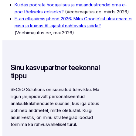
Kuidas pöörata hooajalisus ja majandustrendid oma e-
poe tõeliseks eeliseks?
(Veebimajutus.ee, märts 2026)
E-äri ellujäämisjuhend 2026: Miks Google’ist üksi enam ei
piisa ja kuidas AI-ajastul nähtavaks jääda?
(Veebimajutus.ee, mai 2026)
Sinu kasvupartner teekonnal
tippu
SECRO Solutions on suunatud tulevikku. Ma
liigun järjepidevalt personaliseeritud
analüütikalahenduste suunas, kus iga otsus
põhineb andmetel, mitte oletustel. Kuigi
asun Eestis, on minu strateegiad loodud
toimima ka rahvusvahelisel turul.