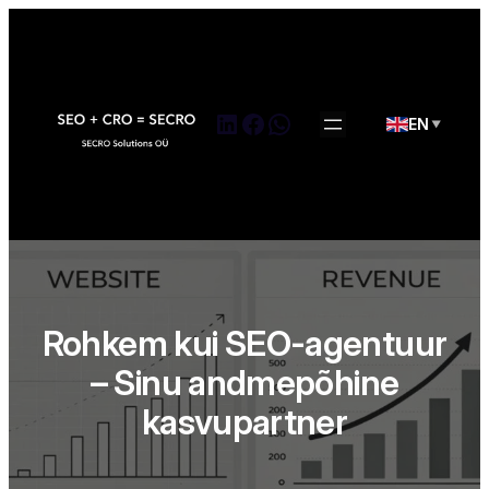
Skip
to
content
LinkedIn
Facebook
WhatsApp
EN
▼
Rohkem kui SEO-agentuur
– Sinu andmepõhine
kasvupartner