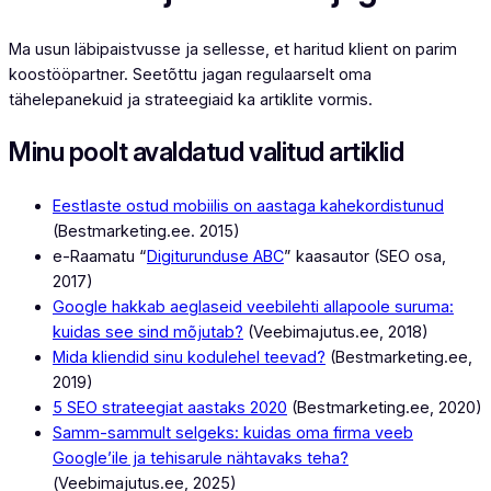
Ma usun läbipaistvusse ja sellesse, et haritud klient on parim
koostööpartner. Seetõttu jagan regulaarselt oma
tähelepanekuid ja strateegiaid ka artiklite vormis.
Minu poolt avaldatud valitud artiklid
Eestlaste ostud mobiilis on aastaga kahekordistunud
(Bestmarketing.ee. 2015)
e-Raamatu “
Digiturunduse ABC
” kaasautor (SEO osa,
2017)
Google hakkab aeglaseid veebilehti allapoole suruma:
kuidas see sind mõjutab?
(Veebimajutus.ee, 2018)
Mida kliendid sinu kodulehel teevad?
(Bestmarketing.ee,
2019)
5 SEO strateegiat aastaks 2020
(Bestmarketing.ee, 2020)
Samm-sammult selgeks: kuidas oma firma veeb
Google’ile ja tehisarule nähtavaks teha?
(Veebimajutus.ee, 2025)