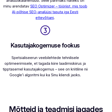
analüütikalahendusi. Selle parimaks näiteks on
minu arendatav
SEO Optimizer – tööriist, mis toob
AI-põhise SEO-analüüsi tasuta iga Eesti
ettevõtjani
.
Kasutajakogemuse fookus
Spetsialiseerun veebilehtede tehnilisele
optimeerimisele, et tagada kiire laadimiskiirus ja
tipptasemel kasutajakogemus – see on kriitiline nii
Google’i algoritmi kui ka Sinu kliendi jaoks.
Mõtteid ja teadmisi jagades