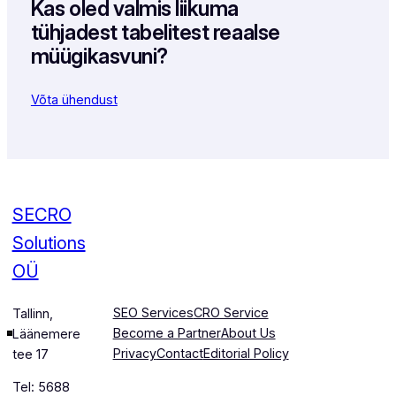
Kas oled valmis liikuma
tühjadest tabelitest reaalse
müügikasvuni?
Võta ühendust
SECRO
Solutions
OÜ
SEO Services
CRO Service
Tallinn,
Become a Partner
About Us
Läänemere
Privacy
Contact
Editorial Policy
tee 17
Tel: 5688