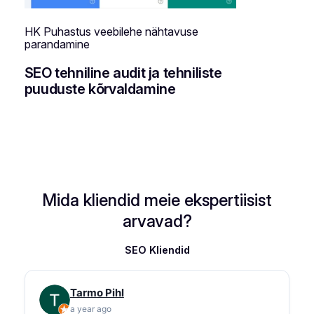
HK Puhastus veebilehe nähtavuse
parandamine
SEO tehniline audit ja tehniliste
puuduste kõrvaldamine
Mida kliendid meie ekspertiisist
arvavad?
SEO Kliendid
Tarmo Pihl
a year ago