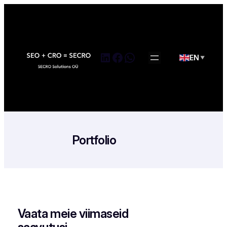
Skip
to
content
LinkedIn
Facebook
WhatsApp
EN
▼
Portfolio
Vaata meie viimaseid