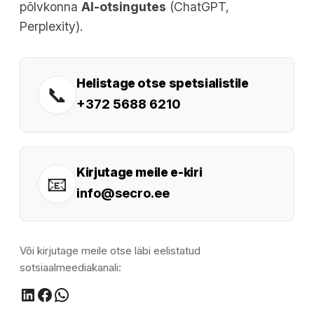
põlvkonna
AI-otsingutes
(ChatGPT,
Perplexity).
Helistage otse spetsialistile
📞
+372 5688 6210
Kirjutage meile e-kiri
📧
info@secro.ee
Või kirjutage meile otse läbi eelistatud
sotsiaalmeediakanali: