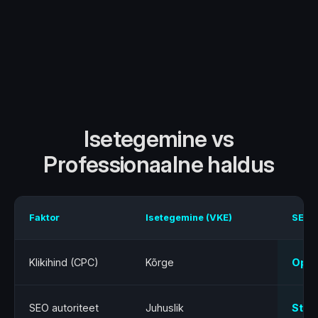
Isetegemine vs
Professionaalne haldus
Faktor
Isetegemine (VKE)
SECR
Klikihind (CPC)
Kõrge
Opti
SEO autoriteet
Juhuslik
Stra