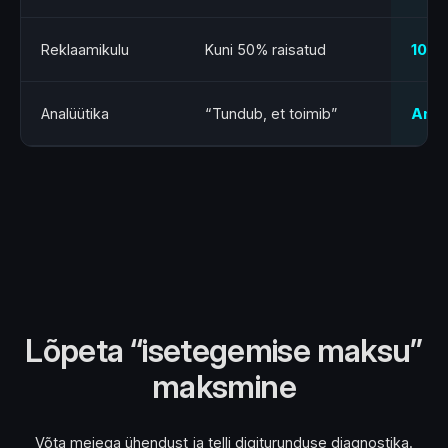
Reklaamikulu
Kuni 50% raisatud
100%
Analüütika
“Tundub, et toimib”
Andm
Lõpeta “isetegemise maksu”
maksmine
Võta meiega ühendust ja telli digiturunduse diagnostika.