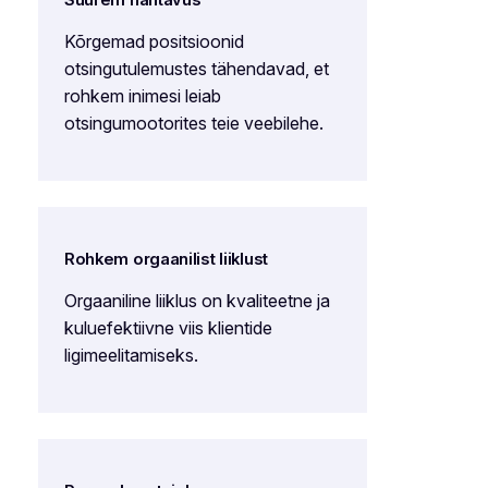
Suurem nähtavus
Kõrgemad positsioonid
otsingutulemustes tähendavad, et
rohkem inimesi leiab
otsingumootorites teie veebilehe.
Rohkem orgaanilist liiklust
Orgaaniline liiklus on kvaliteetne ja
kuluefektiivne viis klientide
ligimeelitamiseks.