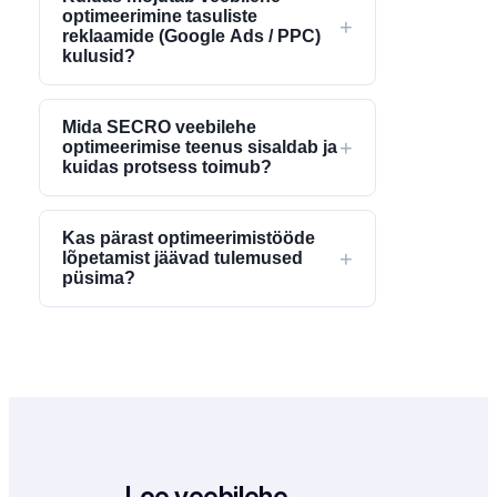
optimeerimine tasuliste
+
reklaamide (Google Ads / PPC)
kulusid?
Mida SECRO veebilehe
+
optimeerimise teenus sisaldab ja
kuidas protsess toimub?
Kas pärast optimeerimistööde
+
lõpetamist jäävad tulemused
püsima?
Loe veebilehe