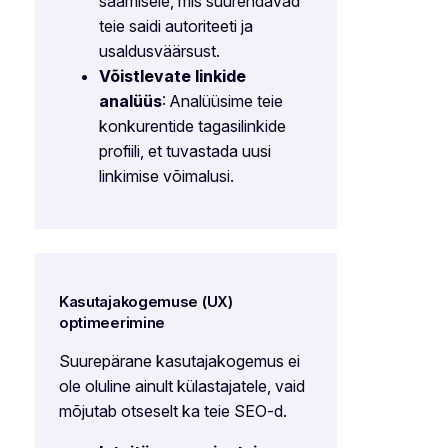
saamisele, mis suurendavad
teie saidi autoriteeti ja
usaldusväärsust.
Võistlevate linkide
analüüs
: Analüüsime teie
konkurentide tagasilinkide
profiili, et tuvastada uusi
linkimise võimalusi.
Kasutajakogemuse (UX)
optimeerimine
Suurepärane kasutajakogemus ei
ole oluline ainult külastajatele, vaid
mõjutab otseselt ka teie SEO-d.