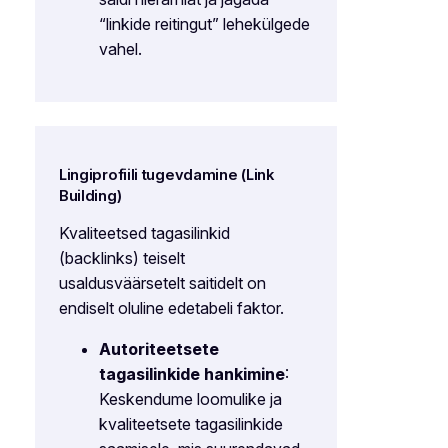
“linkide reitingut” lehekülgede
vahel.
Lingiprofiili tugevdamine (Link
Building)
Kvaliteetsed tagasilinkid
(backlinks) teiselt
usaldusväärsetelt saitidelt on
endiselt oluline edetabeli faktor.
Autoriteetsete
tagasilinkide hankimine
:
Keskendume loomulike ja
kvaliteetsete tagasilinkide