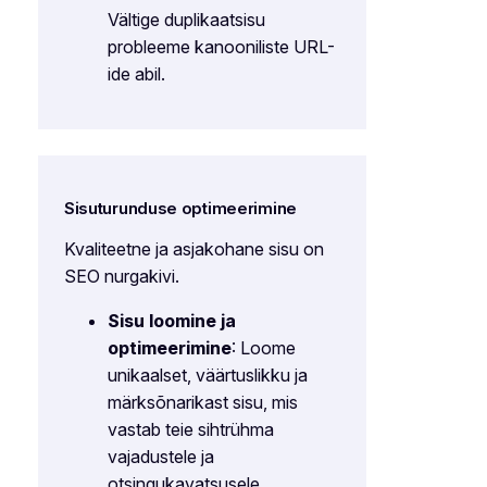
Vältige duplikaatsisu
probleeme kanooniliste URL-
ide abil.
Sisuturunduse optimeerimine
Kvaliteetne ja asjakohane sisu on
SEO nurgakivi.
Sisu loomine ja
optimeerimine
: Loome
unikaalset, väärtuslikku ja
märksõnarikast sisu, mis
vastab teie sihtrühma
vajadustele ja
otsingukavatsusele.