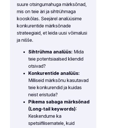
suure otsingumahuga märksõnad,
mis on teie äri ja sihtrühmaga
kooskõlas. Seejärel analüüsime
konkurentide märksõnade
strateegiaid, et leida uusi võimalusi
ja nišše.
Sihtrühma analüüs:
Mida
teie potentsiaalsed kliendid
otsivad?
Konkurentide analüüs:
Milliseid märksõnu kasutavad
teie konkurendid ja kuidas
neist eristuda?
Pikema sabaga märksõnad
(Long-tail keywords)
:
Keskendume ka
spetsiifilisematele, kuid