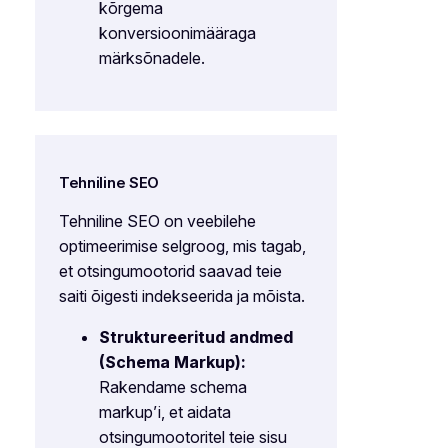
kõrgema
konversioonimääraga
märksõnadele.
Tehniline SEO
Tehniline SEO on veebilehe
optimeerimise selgroog, mis tagab,
et otsingumootorid saavad teie
saiti õigesti indekseerida ja mõista.
Struktureeritud andmed
(Schema Markup):
Rakendame schema
markup’i, et aidata
otsingumootoritel teie sisu