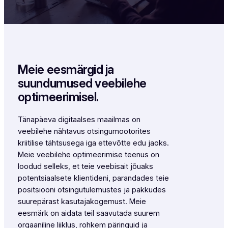
Meie eesmärgid ja
suundumused veebilehe
optimeerimisel.
Tänapäeva digitaalses maailmas on
veebilehe nähtavus otsingumootorites
kriitilise tähtsusega iga ettevõtte edu jaoks.
Meie veebilehe optimeerimise teenus on
loodud selleks, et teie veebisait jõuaks
potentsiaalsete klientideni, parandades teie
positsiooni otsingutulemustes ja pakkudes
suurepärast kasutajakogemust. Meie
eesmärk on aidata teil saavutada suurem
orgaaniline liiklus, rohkem päringuid ja