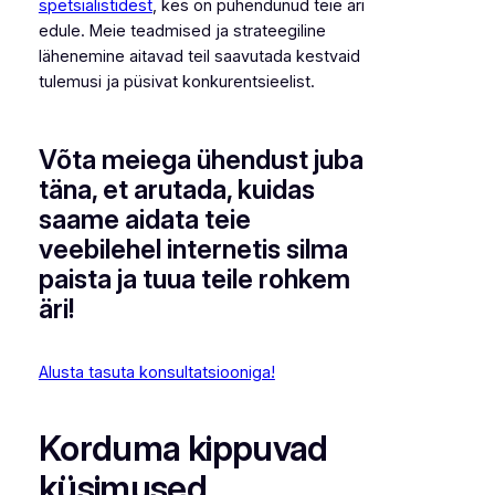
spetsialistidest
, kes on pühendunud teie äri
edule. Meie teadmised ja strateegiline
lähenemine aitavad teil saavutada kestvaid
tulemusi ja püsivat konkurentsieelist.
Võta meiega ühendust juba
täna, et arutada, kuidas
saame aidata teie
veebilehel internetis silma
paista ja tuua teile rohkem
äri!
Alusta tasuta konsultatsiooniga!
Korduma kippuvad
küsimused