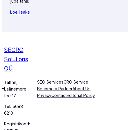
juba täna!
Loe lisaks
SECRO
Solutions
OÜ
SEO Services
CRO Service
Tallinn,
Become a Partner
About Us
Läänemere
Privacy
Contact
Editorial Policy
tee 17
Tel: 5688
6210
Registrikood: