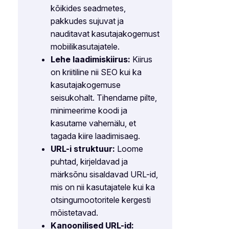
kõikides seadmetes,
pakkudes sujuvat ja
nauditavat kasutajakogemust
mobiilikasutajatele.
Lehe laadimiskiirus:
Kiirus
on kriitiline nii SEO kui ka
kasutajakogemuse
seisukohalt. Tihendame pilte,
minimeerime koodi ja
kasutame vahemälu, et
tagada kiire laadimisaeg.
URL-i struktuur:
Loome
puhtad, kirjeldavad ja
märksõnu sisaldavad URL-id,
mis on nii kasutajatele kui ka
otsingumootoritele kergesti
mõistetavad.
Kanoonilised URL-id: