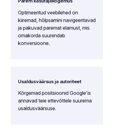
Parem kasutajakogemus
Optimeeritud veebilehed on
kiiremad, hõlpsamini navigeeritavad
ja pakuvad paremat elamust, mis
omakorda suurendab
konversioone.
Usaldusväärsus ja autoriteet
Kõrgemad positsioonid Google’is
annavad teie ettevõttele suurema
usaldusväärsuse.