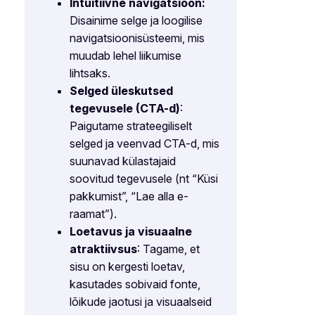
Intuitiivne navigatsioon:
Disainime selge ja loogilise
navigatsioonisüsteemi, mis
muudab lehel liikumise
lihtsaks.
Selged üleskutsed
tegevusele (CTA-d)
:
Paigutame strateegiliselt
selged ja veenvad CTA-d, mis
suunavad külastajaid
soovitud tegevusele (nt “Küsi
pakkumist”, “Lae alla e-
raamat”).
Loetavus ja visuaalne
atraktiivsus
: Tagame, et
sisu on kergesti loetav,
kasutades sobivaid fonte,
lõikude jaotusi ja visuaalseid