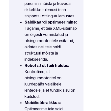
paremini mõista ja kuvada
rikkalikke tulemusi (rich
snippets) otsingutulemustes.
Saidikaardi optimeerimine:
Tagame, et teie XML-sitemap
on õigesti vormistatud ja
otsingumootoritele esitatud,
aidates neil teie saidi
struktuuri mõista ja
indekseerida.
Robots.txt faili haldus:
Kontrollime, et
otsingumootoritel on
juurdepääs vajalikele
lehtedele ja et tundlik sisu on
kaitstud.
Mobiilisõbralikkus:
Optimeerime teie saidi