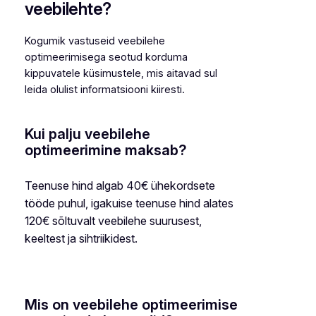
veebilehte?
Kogumik vastuseid veebilehe
optimeerimisega seotud korduma
kippuvatele küsimustele, mis aitavad sul
leida olulist informatsiooni kiiresti.
Kui palju veebilehe
optimeerimine maksab?
Teenuse hind algab 40€ ühekordsete
tööde puhul, igakuise teenuse hind alates
120€ sõltuvalt veebilehe suurusest,
keeltest ja sihtriikidest.
Mis on veebilehe optimeerimise