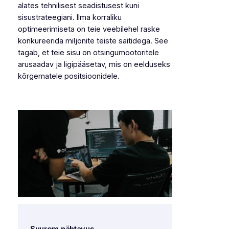
alates tehnilisest seadistusest kuni
sisustrateegiani. Ilma korraliku
optimeerimiseta on teie veebilehel raske
konkureerida miljonite teiste saitidega. See
tagab, et teie sisu on otsingumootoritele
arusaadav ja ligipääsetav, mis on eelduseks
kõrgematele positsioonidele.