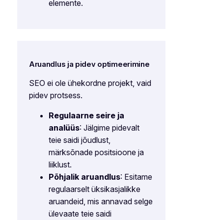
elemente.
Aruandlus ja pidev optimeerimine
SEO ei ole ühekordne projekt, vaid
pidev protsess.
Regulaarne seire ja
analüüs
: Jälgime pidevalt
teie saidi jõudlust,
märksõnade positsioone ja
liiklust.
Põhjalik aruandlus
: Esitame
regulaarselt üksikasjalikke
aruandeid, mis annavad selge
ülevaate teie saidi