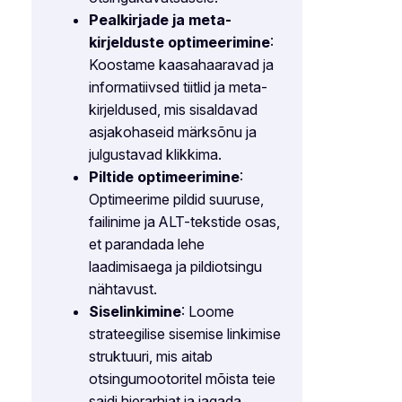
Pealkirjade ja meta-
kirjelduste optimeerimine
:
Koostame kaasahaaravad ja
informatiivsed tiitlid ja meta-
kirjeldused, mis sisaldavad
asjakohaseid märksõnu ja
julgustavad klikkima.
Piltide optimeerimine
:
Optimeerime pildid suuruse,
failinime ja ALT-tekstide osas,
et parandada lehe
laadimisaega ja pildiotsingu
nähtavust.
Siselinkimine
: Loome
strateegilise sisemise linkimise
struktuuri, mis aitab
otsingumootoritel mõista teie
saidi hierarhiat ja jagada