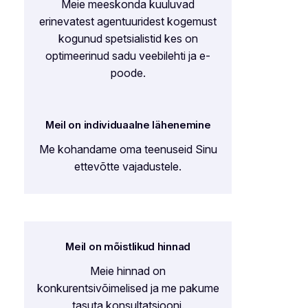
Meie meeskonda kuuluvad
erinevatest agentuuridest kogemust
kogunud spetsialistid kes on
optimeerinud sadu veebilehti ja e-
poode.
Meil on individuaalne lähenemine
Me kohandame oma teenuseid Sinu
ettevõtte vajadustele.
Meil on mõistlikud hinnad
Meie hinnad on
konkurentsivõimelised ja me pakume
tasuta konsultatsiooni.