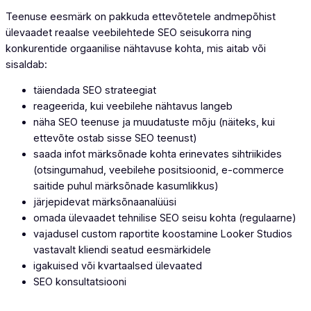
Teenuse eesmärk on pakkuda ettevõtetele andmepõhist
ülevaadet reaalse veebilehtede SEO seisukorra ning
konkurentide orgaanilise nähtavuse kohta, mis aitab või
sisaldab:
täiendada SEO strateegiat
reageerida, kui veebilehe nähtavus langeb
näha SEO teenuse ja muudatuste mõju (näiteks, kui
ettevõte ostab sisse SEO teenust)
saada infot märksõnade kohta erinevates sihtriikides
(otsingumahud, veebilehe positsioonid, e-commerce
saitide puhul märksõnade kasumlikkus)
järjepidevat märksõnaanalüüsi
omada ülevaadet tehnilise SEO seisu kohta (regulaarne)
vajadusel custom raportite koostamine Looker Studios
vastavalt kliendi seatud eesmärkidele
igakuised või kvartaalsed ülevaated
SEO konsultatsiooni