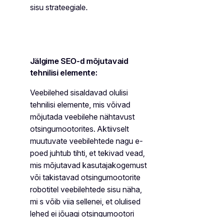
sisu strateegiale.
Jälgime SEO-d mõjutavaid
tehnilisi elemente:
Veebilehed sisaldavad olulisi
tehnilisi elemente, mis võivad
mõjutada veebilehe nähtavust
otsingumootorites. Aktiivselt
muutuvate veebilehtede nagu e-
poed juhtub tihti, et tekivad vead,
mis mõjutavad kasutajakogemust
või takistavad otsingumootorite
robotitel veebilehtede sisu näha,
mi s võib viia sellenei, et olulised
lehed ei jõuagi otsingumootori