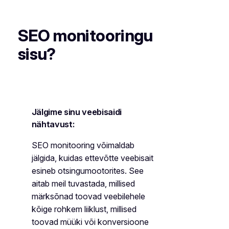
SEO monitooringu
sisu?
Jälgime sinu veebisaidi
nähtavust:
SEO monitooring võimaldab
jälgida, kuidas ettevõtte veebisait
esineb otsingumootorites. See
aitab meil tuvastada, millised
märksõnad toovad veebilehele
kõige rohkem liiklust, millised
toovad müüki või konversioone