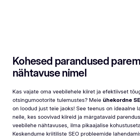
Kohesed parandused pare
nähtavuse nimel
Kas vajate oma veebilehele kiiret ja efektiivset tõu
otsingumootorite tulemustes? Meie
ühekordne SE
on loodud just teie jaoks! See teenus on ideaalne 
neile, kes soovivad kiireid ja märgatavaid parendu
veebilehe nähtavuses, ilma pikaajalise kohustuseta
Keskendume kriitiliste SEO probleemide lahendami