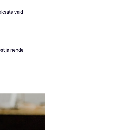
aksate vaid
.
est ja nende