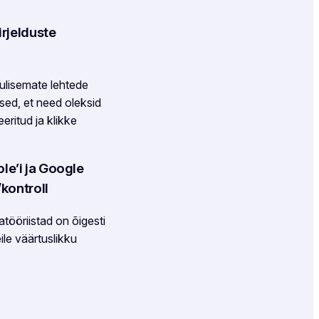
irjelduste
lulisemate lehtede
used, et need oleksid
eritud ja klikke
e’i ja Google
/kontroll
atööriistad on õigesti
ile väärtuslikku