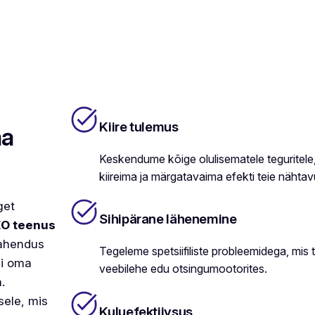
Kiire tulemus
ma
Keskendume kõige olulisematele teguritel
kiireima ja märgatavaima efekti teie nähtav
get
Sihipärane lähenemine
O teenus
lahendus
Tegeleme spetsiifiliste probleemidega, mis 
si oma
veebilehe edu otsingumootorites.
.
sele, mis
Kuluefektiivsus