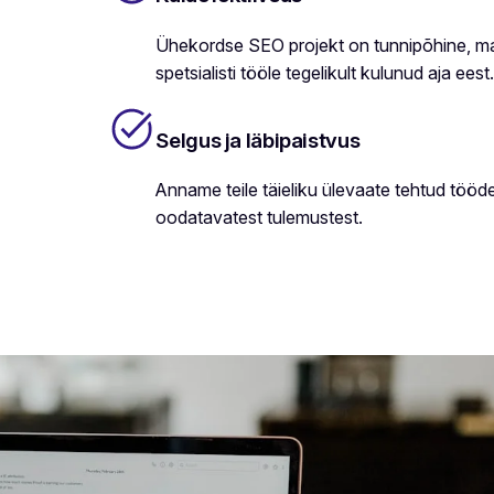
Ühekordse SEO projekt on tunnipõhine, m
spetsialisti tööle tegelikult kulunud aja eest
Selgus ja läbipaistvus
Anname teile täieliku ülevaate tehtud tööd
oodatavatest tulemustest.