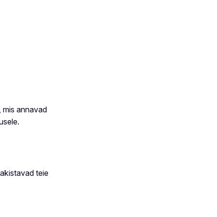
e, mis annavad
usele.
takistavad teie