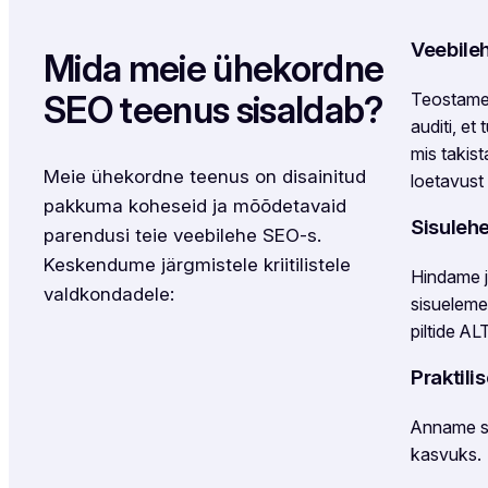
Veebileh
Mida meie ühekordne
SEO teenus sisaldab?
Teostame t
auditi, et
mis takist
Meie ühekordne teenus on disainitud
loetavust
pakkuma koheseid ja mõõdetavaid
Sisuleh
parendusi teie veebilehe SEO-s.
Keskendume järgmistele kriitilistele
Hindame 
valdkondadele:
sisuelemen
piltide AL
Praktili
Anname s
kasvuks.