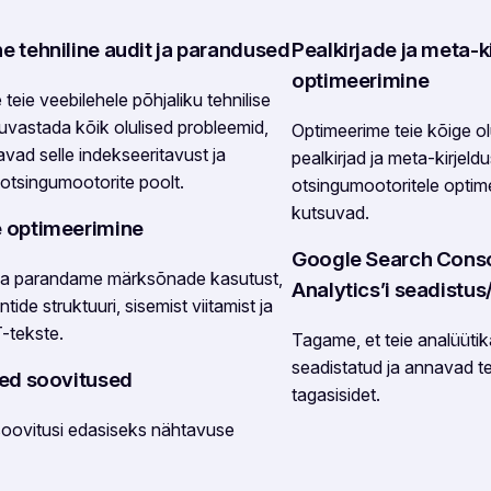
e tehniline audit ja parandused
Pealkirjade ja meta-k
optimeerimine
eie veebilehele põhjaliku tehnilise
 tuvastada kõik olulised probleemid,
Optimeerime teie kõige o
avad selle indekseeritavust ja
pealkirjad ja meta-kirjeld
 otsingumootorite poolt.
otsingumootoritele optime
kutsuvad.
e optimeerimine
Google Search Consol
ja parandame märksõnade kasutust,
Analytics’i seadistus
tide struktuuri, sisemist viitamist ja
T-tekste.
Tagame, et teie analüütik
seadistatud ja annavad te
sed soovitused
tagasisidet.
oovitusi edasiseks nähtavuse