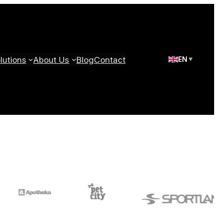
utions
About Us
Blog
Contact
EN
▼