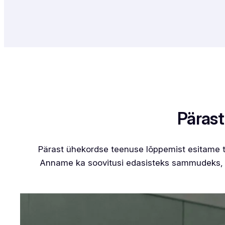
Pärast
Pärast ühekordse teenuse lõppemist esitame te
Anname ka soovitusi edasisteks sammudeks, e