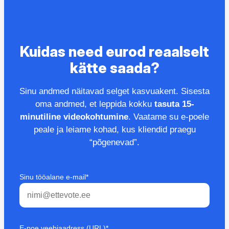
Kuidas need eurod reaalselt
kätte saada?
Sinu andmed näitavad selget kasvuakent. Sisesta
oma andmed, et leppida kokku
tasuta 15-
minutiline videokohtumine
. Vaatame su e-poele
peale ja leiame kohad, kus kliendid praegu
“põgenevad”.
Sinu tööalane e-mail*
E-poe veebiaadress (URL)*