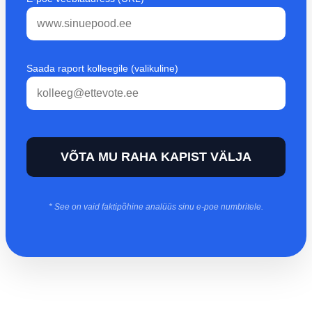
Saada raport kolleegile (valikuline)
* See on vaid faktipõhine analüüs sinu e-poe numbritele.