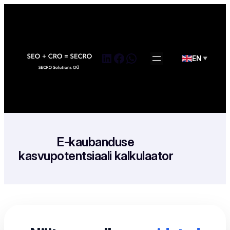
Skip
to
content
LinkedIn
Facebook
WhatsApp
EN
▼
E-kaubanduse
kasvupotentsiaali kalkulaator