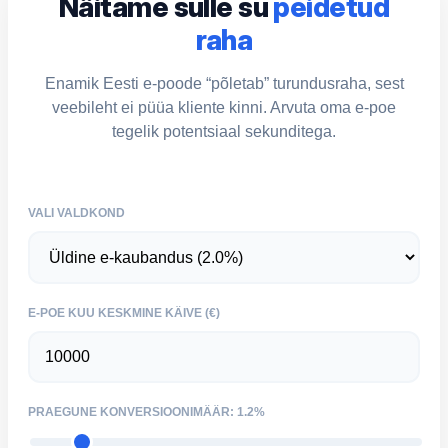
Näitame sulle su
peidetud
raha
Enamik Eesti e-poode “põletab” turundusraha, sest
veebileht ei püüa kliente kinni. Arvuta oma e-poe
tegelik potentsiaal sekunditega.
VALI VALDKOND
E-POE KUU KESKMINE KÄIVE (€)
PRAEGUNE KONVERSIOONIMÄÄR:
1.2%