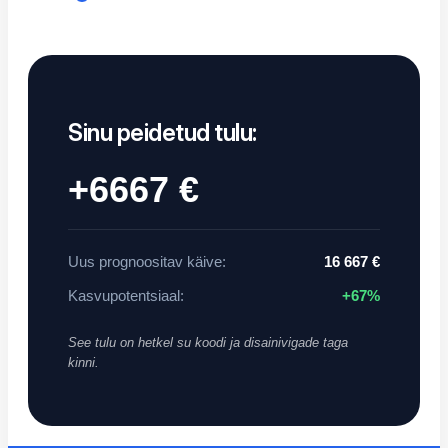
Sinu peidetud tulu:
+6667 €
Uus prognoositav käive:
16 667 €
Kasvupotentsiaal:
+67%
See tulu on hetkel su koodi ja disainivigade taga
kinni.