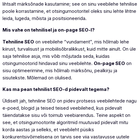
lihtsalt märksõnade kasutamine; see on sinu veebilehe tehnilise
poole korrastamine, et otsingumootoritel oleks sinu lehte lihtne
leida, lugeda, mõista ja positsioneerida.
Mis vahe on tehnilisel ja on-page SEO-l?
Tehniline SEO
on veebilehe “vundament”, mis hõlmab lehe
kiirust, turvalisust ja mobiilisõbralikkust, kuid mitte ainult. On üle
saja tehnilise asja, mis võib mõjutada seda, kuidas
otsingumootorid hindavad sinu veebilehte.
On-page SEO
on
sisu optimeerimine, mis hõlmab märksõnu, pealkirju ja
sisutekste. Mõlemad on olulised.
Kas ma pean tehnilist SEO-d pidevalt tegema?
Üldiselt jah, tehniline SEO on pidev protsess veebilehtede nagu
e-poed, blogid ja teised teised veebilehed, kus pidevalt
täiendatakse sisu või toimub veebiarendus. Teine aspekt on
see, et otsingumootorite algoritmid muutuvad pidevalt mitu
korda aastas ja selleks, et veebileht püsiks
konkurentsivõimelisena on tarvis see viia vastavusse uutele