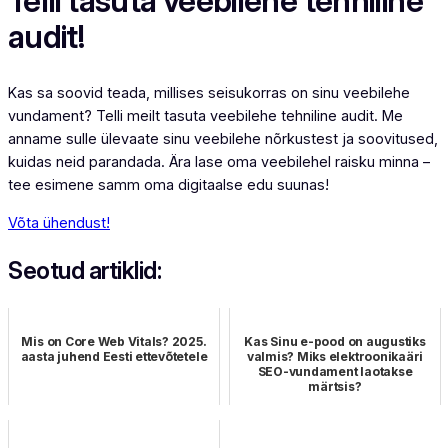
Telli tasuta veebilehe tehniline
audit!
Kas sa soovid teada, millises seisukorras on sinu veebilehe
vundament? Telli meilt tasuta veebilehe tehniline audit. Me
anname sulle ülevaate sinu veebilehe nõrkustest ja soovitused,
kuidas neid parandada. Ära lase oma veebilehel raisku minna –
tee esimene samm oma digitaalse edu suunas!
Võta ühendust!
Seotud artiklid:
Mis on Core Web Vitals? 2025.
Kas Sinu e-pood on augustiks
aasta juhend Eesti ettevõtetele
valmis? Miks elektroonikaäri
SEO-vundament laotakse
märtsis?