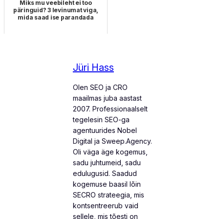
Miks mu veebileht ei too
päringuid? 3 levinumat viga,
mida saad ise parandada
Jüri Hass
Olen SEO ja CRO
maailmas juba aastast
2007. Professionaalselt
tegelesin SEO-ga
agentuurides Nobel
Digital ja Sweep.Agency.
Oli väga äge kogemus,
sadu juhtumeid, sadu
edulugusid. Saadud
kogemuse baasil lõin
SECRO strateegia, mis
kontsentreerub vaid
sellele, mis tõesti on