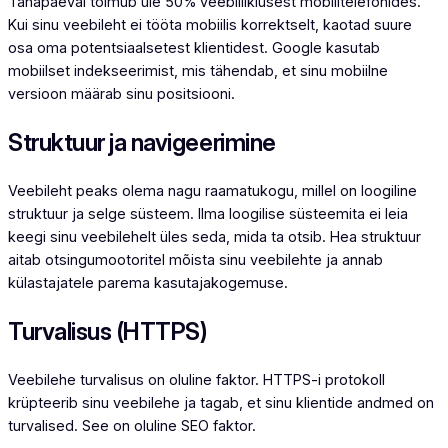
Tänapäeval toimub üle 50% veebiliiklusest mobiiltelefonides.
Kui sinu veebileht ei tööta mobiilis korrektselt, kaotad suure
osa oma potentsiaalsetest klientidest. Google kasutab
mobiilset indekseerimist, mis tähendab, et sinu mobiilne
versioon määrab sinu positsiooni.
Struktuur ja navigeerimine
Veebileht peaks olema nagu raamatukogu, millel on loogiline
struktuur ja selge süsteem. Ilma loogilise süsteemita ei leia
keegi sinu veebilehelt üles seda, mida ta otsib. Hea struktuur
aitab otsingumootoritel mõista sinu veebilehte ja annab
külastajatele parema kasutajakogemuse.
Turvalisus (HTTPS)
Veebilehe turvalisus on oluline faktor. HTTPS-i protokoll
krüpteerib sinu veebilehe ja tagab, et sinu klientide andmed on
turvalised. See on oluline SEO faktor.