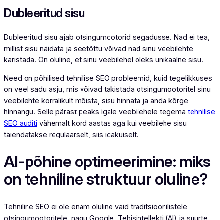
Dubleeritud sisu
Dubleeritud sisu ajab otsingumootorid segadusse. Nad ei tea,
millist sisu näidata ja seetõttu võivad nad sinu veebilehte
karistada. On oluline, et sinu veebilehel oleks unikaalne sisu.
Need on põhilised tehnilise SEO probleemid, kuid tegelikkuses
on veel sadu asju, mis võivad takistada otsingumootoritel sinu
veebilehte korralikult mõista, sisu hinnata ja anda kõrge
hinnangu. Selle pärast peaks igale veebilehele tegema
tehnilise
SEO auditi
vähemalt kord aastas aga kui veebilehe sisu
täiendatakse regulaarselt, siis igakuiselt.
AI-põhine optimeerimine: miks
on tehniline struktuur oluline?
Tehniline SEO ei ole enam oluline vaid traditsioonilistele
otsingumootoritele, nagu Google. Tehisintellekti (AI) ja suurte