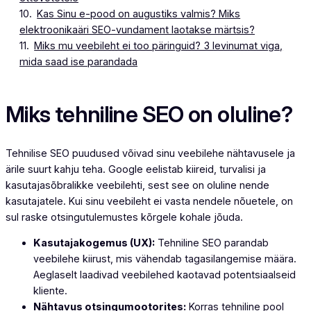
Kas Sinu e-pood on augustiks valmis? Miks
elektroonikaäri SEO-vundament laotakse märtsis?
Miks mu veebileht ei too päringuid? 3 levinumat viga,
mida saad ise parandada
Miks tehniline SEO on oluline?
Tehnilise SEO puudused võivad sinu veebilehe nähtavusele ja
ärile suurt kahju teha. Google eelistab kiireid, turvalisi ja
kasutajasõbralikke veebilehti, sest see on oluline nende
kasutajatele. Kui sinu veebileht ei vasta nendele nõuetele, on
sul raske otsingutulemustes kõrgele kohale jõuda.
Kasutajakogemus (UX):
Tehniline SEO parandab
veebilehe kiirust, mis vähendab tagasilangemise määra.
Aeglaselt laadivad veebilehed kaotavad potentsiaalseid
kliente.
Nähtavus otsingumootorites:
Korras tehniline pool