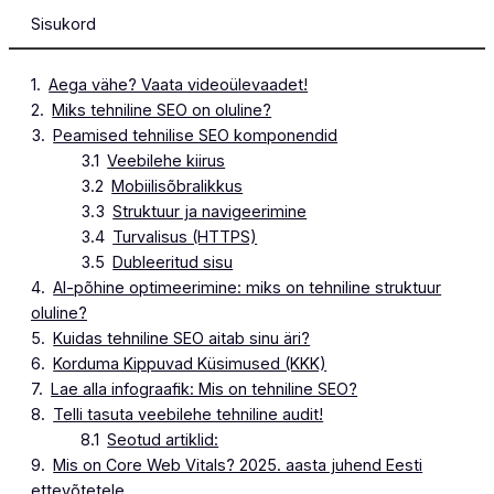
Sisukord
Aega vähe? Vaata videoülevaadet!
Miks tehniline SEO on oluline?
Peamised tehnilise SEO komponendid
Veebilehe kiirus
Mobiilisõbralikkus
Struktuur ja navigeerimine
Turvalisus (HTTPS)
Dubleeritud sisu
AI-põhine optimeerimine: miks on tehniline struktuur
oluline?
Kuidas tehniline SEO aitab sinu äri?
Korduma Kippuvad Küsimused (KKK)
Lae alla infograafik: Mis on tehniline SEO?
Telli tasuta veebilehe tehniline audit!
Seotud artiklid:
Mis on Core Web Vitals? 2025. aasta juhend Eesti
ettevõtetele