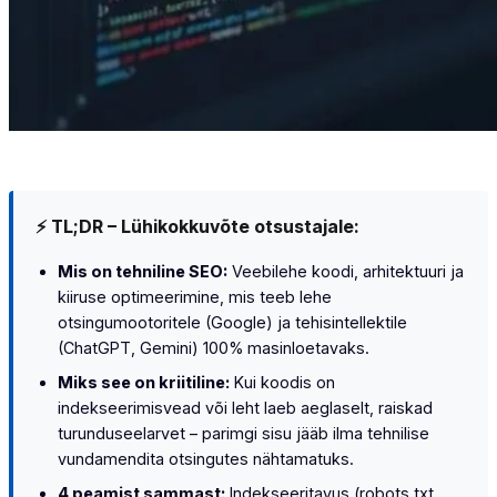
⚡ TL;DR – Lühikokkuvõte otsustajale:
Mis on tehniline SEO:
Veebilehe koodi, arhitektuuri ja
kiiruse optimeerimine, mis teeb lehe
otsingumootoritele (Google) ja tehisintellektile
(ChatGPT, Gemini) 100% masinloetavaks.
Miks see on kriitiline:
Kui koodis on
indekseerimisvead või leht laeb aeglaselt, raiskad
turunduseelarvet – parimgi sisu jääb ilma tehnilise
vundamendita otsingutes nähtamatuks.
4 peamist sammast:
Indekseeritavus (
robots.txt,