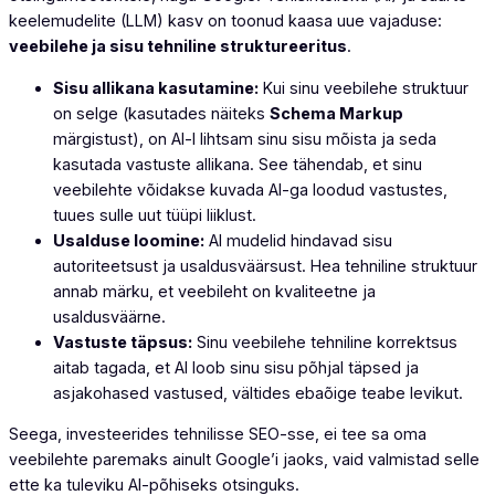
keelemudelite (LLM) kasv on toonud kaasa uue vajaduse:
veebilehe ja sisu tehniline struktureeritus
.
Sisu allikana kasutamine:
Kui sinu veebilehe struktuur
on selge (kasutades näiteks
Schema Markup
märgistust), on AI-l lihtsam sinu sisu mõista ja seda
kasutada vastuste allikana. See tähendab, et sinu
veebilehte võidakse kuvada AI-ga loodud vastustes,
tuues sulle uut tüüpi liiklust.
Usalduse loomine:
AI mudelid hindavad sisu
autoriteetsust ja usaldusväärsust. Hea tehniline struktuur
annab märku, et veebileht on kvaliteetne ja
usaldusväärne.
Vastuste täpsus:
Sinu veebilehe tehniline korrektsus
aitab tagada, et AI loob sinu sisu põhjal täpsed ja
asjakohased vastused, vältides ebaõige teabe levikut.
Seega, investeerides tehnilisse SEO-sse, ei tee sa oma
veebilehte paremaks ainult Google’i jaoks, vaid valmistad selle
ette ka tuleviku AI-põhiseks otsinguks.