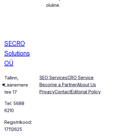
oluline.
SECRO
Solutions
OÜ
SEO Services
CRO Service
Tallinn,
Become a Partner
About Us
Läänemere
Privacy
Contact
Editorial Policy
tee 17
Tel: 5688
6210
Registrikood:
17112625