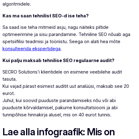
algoritmidele.
Kas ma saan tehnilist SEO-d ise teha?
Sa saad ise teha mitmeid asju, nagu näiteks piltide
optimeerimine ja sisu parandamine. Tehniline SEO nõuab aga
spetsiifilisi teadmisi ja tööriistu. Seega on alati hea mõte
konsulteerida ekspertidega
.
Kui palju maksab tehnilise SEO regulaarne audit?
SECRO Solutions’i klientidele on esimene veebilehe audit
tasuta.
Kui vajad pärast esimest auditit uut analüüsi, maksab see 20
eurot.
Juhul, kui soovid puuduste parandamiseks nõu või abi
puuduste kõrvaldamisel, pakume konsultatsiooni ja abi
tunnipõhise hinnakirja alusel, mis on 40 eurot tunnis.
Lae alla infograafik: Mis on