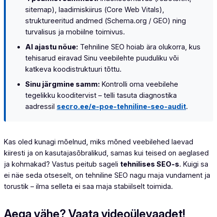
sitemap
), laadimiskiirus (
Core Web Vitals
),
struktureeritud andmed (
Schema.org / GEO
) ning
turvalisus ja mobiilne toimivus.
AI ajastu nõue:
Tehniline SEO hoiab ära olukorra, kus
tehisarud eiravad Sinu veebilehte puuduliku või
katkeva koodistruktuuri tõttu.
Sinu järgmine samm:
Kontrolli oma veebilehe
tegelikku kooditervist – telli tasuta diagnostika
aadressil
secro.ee/e-poe-tehniline-seo-audit
.
Kas oled kunagi mõelnud, miks mõned veebilehed laevad
kiiresti ja on kasutajasõbralikud, samas kui teised on aeglased
ja kohmakad? Vastus peitub sageli
tehnilises SEO-s
. Kuigi sa
ei näe seda otseselt, on tehniline SEO nagu maja vundament ja
torustik – ilma selleta ei saa maja stabiilselt toimida.
Aega vähe? Vaata videoülevaadet!