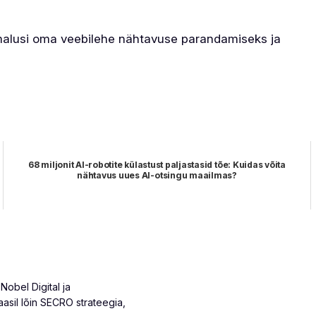
malusi oma veebilehe nähtavuse parandamiseks ja
68 miljonit AI-robotite külastust paljastasid tõe: Kuidas võita
nähtavus uues AI-otsingu maailmas?
obel Digital ja
sil lõin SECRO strateegia,