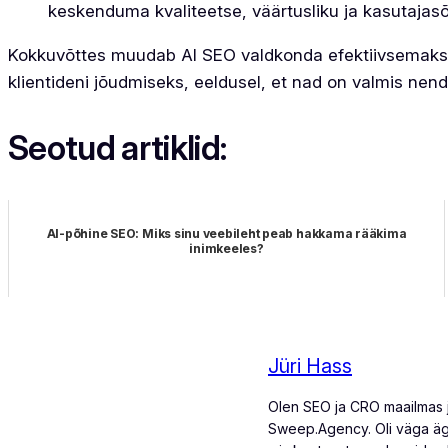
keskenduma kvaliteetse, väärtusliku ja kasutajasõ
Kokkuvõttes muudab AI SEO valdkonda efektiivsemaks
klientideni jõudmiseks, eeldusel, et nad on valmis ne
Seotud artiklid:
AI-põhine SEO: Miks sinu veebileht peab hakkama rääkima
inimkeeles?
Jüri Hass
Olen SEO ja CRO maailmas j
Sweep.Agency. Oli väga äg