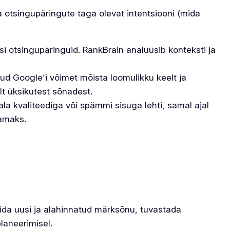
a otsingupäringute taga olevat intentsiooni (mida
si otsingupäringuid. RankBrain analüüsib konteksti ja
ud Google’i võimet mõista loomulikku keelt ja
lt üksikutest sõnadest.
ala kvaliteediga või spämmi sisuga lehti, samal ajal
vamaks.
ida uusi ja alahinnatud märksõnu, tuvastada
laneerimisel.