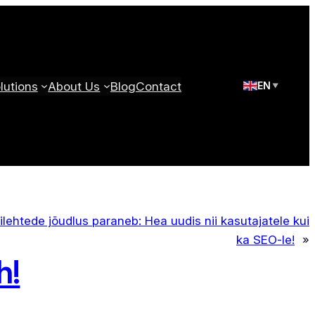
utions
About Us
Blog
Contact
EN
▼
lehtede jõudlus paraneb: Hea uudis nii kasutajatele kui
ka SEO-le!
»
h!