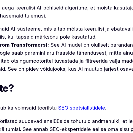
aega keerulisi AI-põhiseid algoritme, et mõista kasutaj
kohasemaid tulemusi.
id AI-süsteeme, mis aitab mõista keerulisi ja ebatavali
iis, kui täpseid märksõnu pole kasutatud.
from Transformers):
See AI mudel on oluliselt parandan
gle saab paremini aru fraaside tähendusest, mitte ainu
itab otsingumootoritel tuvastada ja filtreerida välja mad
kaid. See on pidev võidujooks, kus AI muutub järjest osa
ste?
kub ka võimsaid tööriistu
SEO spetsialistidele
.
öriistad suudavad analüüsida tohutuid andmehulki, et le
käitumisi. See annab SEO-ekspertidele eelise oma sisu p