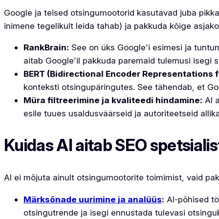
Google ja teised otsingumootorid kasutavad juba pikka 
inimene tegelikult leida tahab) ja pakkuda kõige asja
RankBrain:
See on üks Google’i esimesi ja tuntuma
aitab Google’il pakkuda paremaid tulemusi isegi s
BERT (Bidirectional Encoder Representations 
konteksti otsingupäringutes. See tähendab, et Goo
Müra filtreerimine ja kvaliteedi hindamine:
AI a
esile tuues usaldusväärseid ja autoriteetseid alli
Kuidas AI aitab SEO spetsiali
AI ei mõjuta ainult otsingumootorite toimimist, vaid pa
Märksõnade uurimine ja analüüs
:
AI-põhised tö
otsingutrende ja isegi ennustada tulevasi otsingu