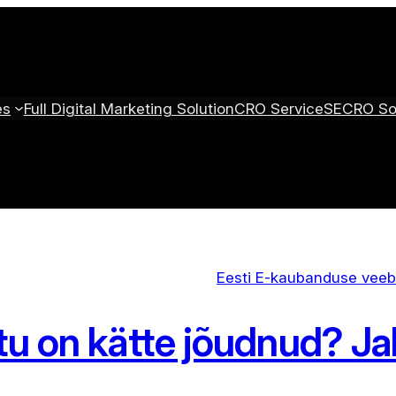
es
Full Digital Marketing Solution
CRO Service
SECRO Sol
Eesti E-kaubanduse veebi
tu on kätte jõudnud? Ja