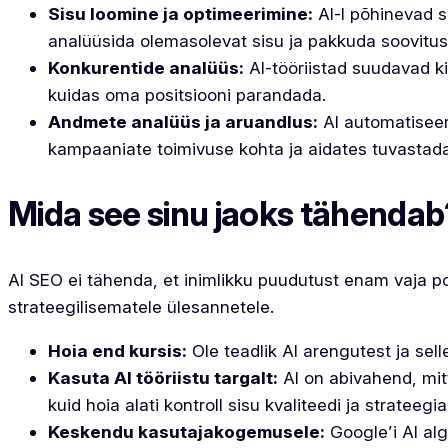
Sisu loomine ja optimeerimine:
AI-l põhinevad s
analüüsida olemasolevat sisu ja pakkuda soovitusi
Konkurentide analüüs:
AI-tööriistad suudavad ki
kuidas oma positsiooni parandada.
Andmete analüüs ja aruandlus:
AI automatiseer
kampaaniate toimivuse kohta ja aidates tuvastada
Mida see sinu jaoks tähendab
AI SEO ei tähenda, et inimlikku puudutust enam vaja po
strateegilisematele ülesannetele.
Hoia end kursis:
Ole teadlik AI arengutest ja sel
Kasuta AI tööriistu targalt:
AI on abivahend, mit
kuid hoia alati kontroll sisu kvaliteedi ja strateegia
Keskendu kasutajakogemusele:
Google’i AI al