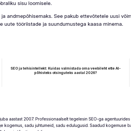
braliku sisu loomisele.
 ja andmepõhisemaks. See pakub ettevõtetele uusi või
nde uute tööriistade ja suundumustega kaasa minema.
SEO ja tehisintellekt: Kuidas valmistada oma veebileht ette AI-
põhisteks otsinguteks aastal 2026?
uba aastast 2007. Professionaalselt tegelesin SEO-ga agentuurides N
e kogemus, sadu juhtumeid, sadu edulugusid. Saadud kogemuse baa