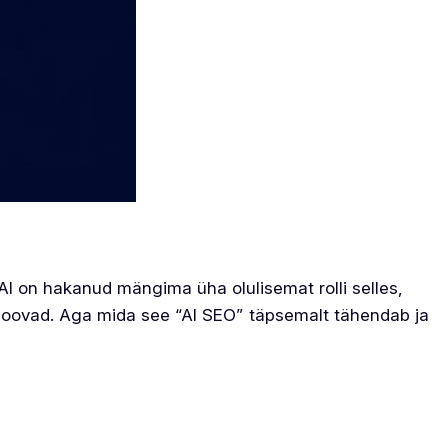
 AI on hakanud mängima üha olulisemat rolli selles,
d loovad. Aga mida see “AI SEO” täpsemalt tähendab ja