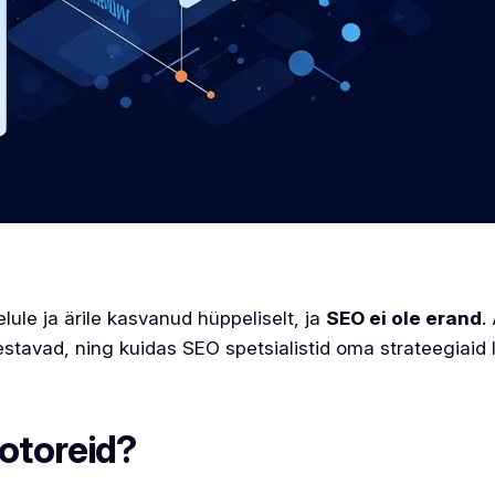
elule ja ärile kasvanud hüppeliselt, ja
SEO ei ole erand
.
jestavad, ning kuidas SEO spetsialistid oma strateegiai
otoreid?