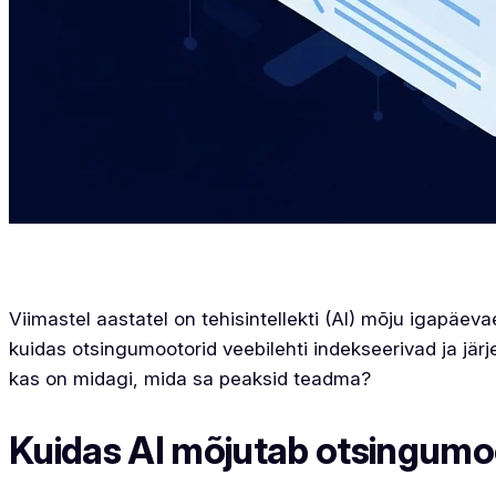
Viimastel aastatel on tehisintellekti (AI) mõju igapäeva
kuidas otsingumootorid veebilehti indekseerivad ja jär
kas on midagi, mida sa peaksid teadma?
Kuidas AI mõjutab otsingumo