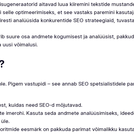
isugeneraatorid aitavad luua kiiremini tekstide mustandei
 selle optimeerimiseks, et see vastaks paremini kasutaja
iresti analüüsida konkurentide SEO strateegiaid, tuvast
ib suure osa andmete kogumisest ja analüüsist, pakkud
 uusi võimalusi.
?
le. Pigem vastupidi – see annab SEO spetsialistidele pa
lest, kuidas need SEO-d mõjutavad.
te imerohi. Kasuta seda andmete analüüsimiseks, ideed
 üle.
goritmide eesmärk on pakkuda parimat võimalikku kasuta