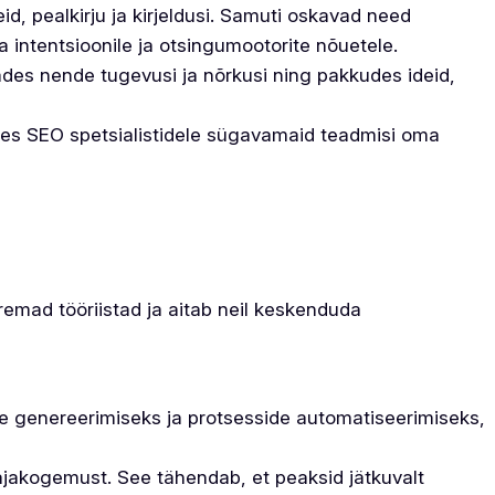
d, pealkirju ja kirjeldusi. Samuti oskavad need
 intentsioonile ja otsingumootorite nõuetele.
ades nende tugevusi ja nõrkusi ning pakkudes ideid,
es SEO spetsialistidele sügavamaid teadmisi oma
remad tööriistad ja aitab neil keskenduda
e genereerimiseks ja protsesside automatiseerimiseks,
jakogemust. See tähendab, et peaksid jätkuvalt