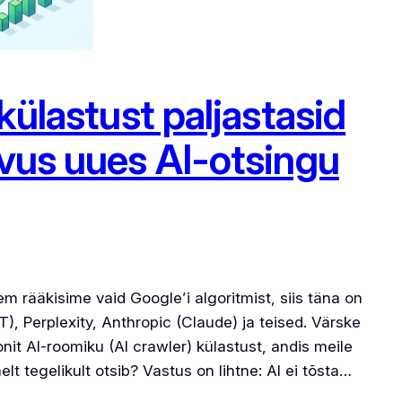
 külastust paljastasid
avus uues AI-otsingu
 rääkisime vaid Google’i algoritmist, siis täna on
, Perplexity, Anthropic (Claude) ja teised. Värske
nit AI-roomiku (AI crawler) külastust, andis meile
lt tegelikult otsib? Vastus on lihtne: AI ei tõsta…