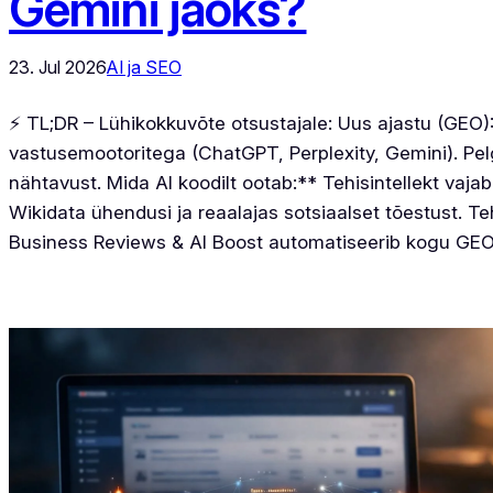
Gemini jaoks?
23. Jul 2026
AI ja SEO
⚡ TL;DR – Lühikokkuvõte otsustajale: Uus ajastu (GEO
vastusemootoritega (ChatGPT, Perplexity, Gemini). Pel
nähtavust. Mida AI koodilt ootab:** Tehisintellekt va
Wikidata ühendusi ja reaalajas sotsiaalset tõestust. 
Business Reviews & AI Boost automatiseerib kogu GEO