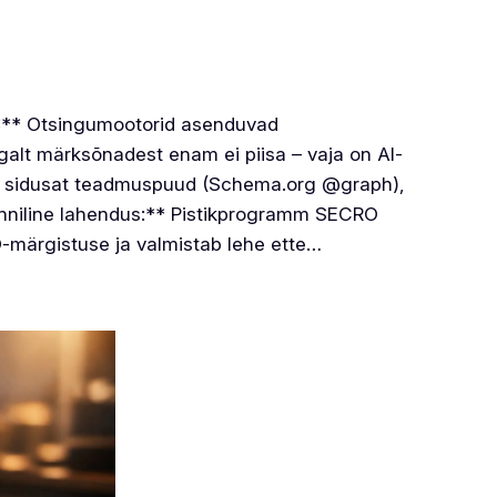
):** Otsingumootorid asenduvad
galt märksõnadest enam ei piisa – vaja on AI-
jab sidusat teadmuspuud (Schema.org @graph),
Tehniline lahendus:** Pistikprogramm SECRO
-märgistuse ja valmistab lehe ette…