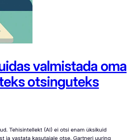
 Kuidas valmistada oma
steks otsinguteks
d. Tehisintellekt (AI) ei otsi enam üksikuid
ja vastata kasutajale otse. Gartneri uuring