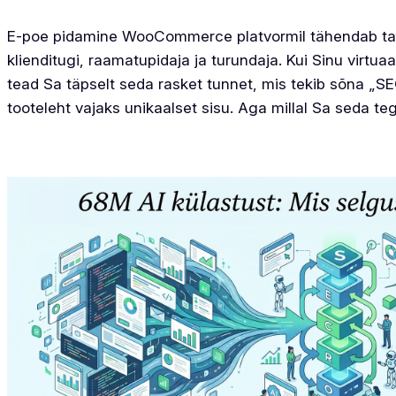
E-poe pidamine WooCommerce platvormil tähendab taval
klienditugi, raamatupidaja ja turundaja. Kui Sinu virtuaal
tead Sa täpselt seda rasket tunnet, mis tekib sõna „SE
tooteleht vajaks unikaalset sisu. Aga millal Sa seda