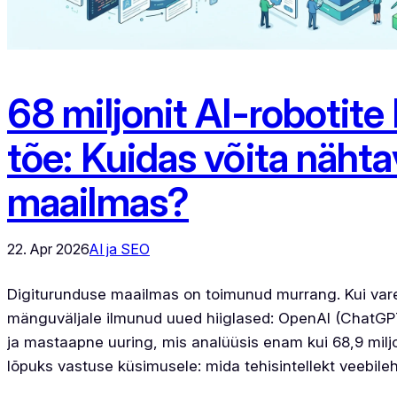
68 miljonit AI-robotite
tõe: Kuidas võita näht
maailmas?
22. Apr 2026
AI ja SEO
Digiturunduse maailmas on toimunud murrang. Kui varem
mänguväljale ilmunud uued hiiglased: OpenAI (ChatGPT)
ja mastaapne uuring, mis analüüsis enam kui 68,9 miljo
lõpuks vastuse küsimusele: mida tehisintellekt veebilehe