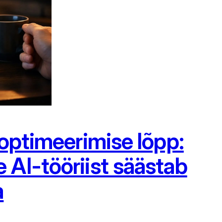
 optimeerimise lõpp:
AI-tööriist säästab
a