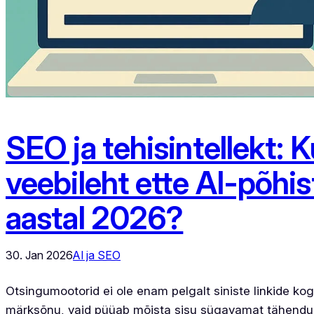
SEO ja tehisintellekt:
veebileht ette AI-põhi
aastal 2026?
30. Jan 2026
AI ja SEO
Otsingumootorid ei ole enam pelgalt siniste linkide kogu
märksõnu, vaid püüab mõista sisu sügavamat tähendust 