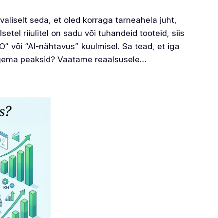
iselt seda, et oled korraga tarneahela juht,
setel riiulitel on sadu või tuhandeid tooteid, siis
O“ või “AI-nähtavus” kuulmisel. Sa tead, et iga
 tegema peaksid? Vaatame reaalsusele…