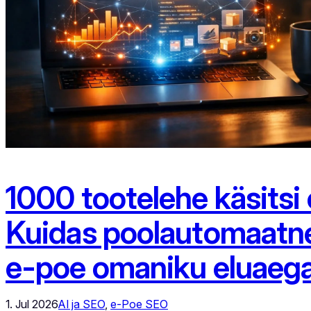
1000 tootelehe käsitsi
Kuidas poolautomaatne 
e-poe omaniku eluaeg
1. Jul 2026
AI ja SEO
, 
e-Poe SEO