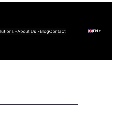
utions
About Us
Blog
Contact
EN
▼